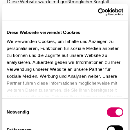
linkedin
instagram
Diese Website wurde mit größtmöglicher Sorgfalt
zusammengestellt. Dennoch kann die CSMM GmbH für
Deutsch
die Fehlerfreiheit und Genauigkeit der enthaltenen
Informationen nicht garantieren und schließt jegliche
English
Haftung für Schäden, die direkt oder indirekt aus der
Diese Webseite verwendet Cookies
Impressum
Benutzung dieser Website entstehen, aus. Trotz
Wir verwenden Cookies, um Inhalte und Anzeigen zu
Datenschutz
sorgfältiger Auswahl übernimmt CSMM keine Haftung
personalisieren, Funktionen für soziale Medien anbieten
für die Inhalte externer Links. Für den Inhalt der
zu können und die Zugriffe auf unsere Website zu
verlinkten Seiten sind ausschließlich deren Betreiber
analysieren. Außerdem geben wir Informationen zu Ihrer
verantwortlich.
Verwendung unserer Website an unsere Partner für
Urheberrecht
soziale Medien, Werbung und Analysen weiter. Unsere
Alle Rechte vorbehalten. Text, Bilder, Grafiken, Sound,
Partner führen diese Informationen möglicherweise mit
Animationen und Videos sowie deren Anordnung auf
weiteren Daten zusammen, die Sie ihnen bereitgestellt
den Webseiten unterliegen dem Schutz des
haben oder die sie im Rahmen Ihrer Nutzung der Dienste
Urheberrechts und anderer Schutzgesetze. Der Inhalt
gesammelt haben.
dieser Website darf nicht zu kommerziellen Zwecken
Einwilligungsauswahl
Notwendig
kopiert, verbreitet, verändert oder Dritten zugänglich
gemacht werden. Alle auf unserer Website
erscheinenden und möglicherweise durch andere
Präferenzen