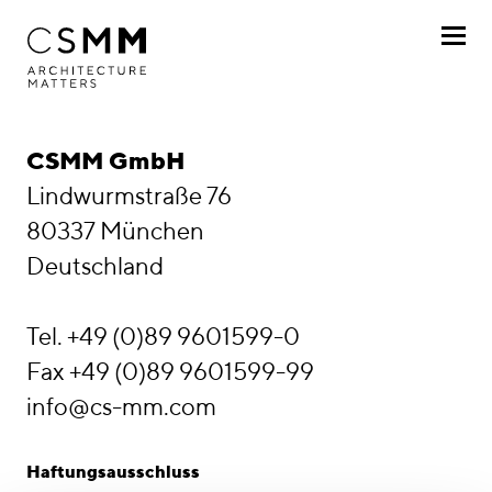
Direkt zum Inhalt
Profil
Impressum
CSMM GmbH
Leistungen
Lindwurmstraße 76
80337 München
Projekte
Deutschland
Journal
Tel. +49 (0)89 9601599-0
Awards
Fax +49 (0)89 9601599-99
Karriere
info@cs-mm.com
Standorte
Haftungsausschluss