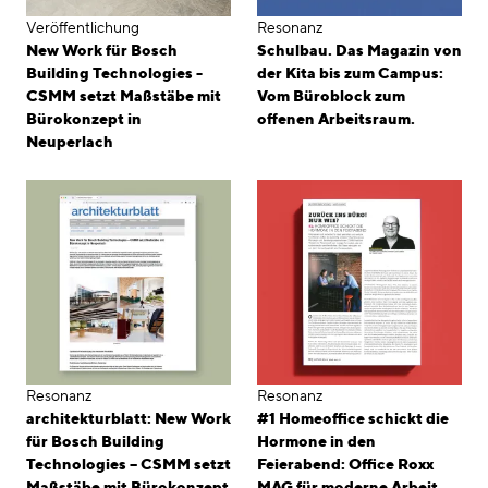
Veröffentlichung
Resonanz
New Work für Bosch
Schulbau. Das Magazin von
Building Technologies -
der Kita bis zum Campus:
CSMM setzt Maßstäbe mit
Vom Büroblock zum
Bürokonzept in
offenen Arbeitsraum.
Neuperlach
Resonanz
Resonanz
architekturblatt: New Work
#1 Homeoffice schickt die
für Bosch Building
Hormone in den
Technologies – CSMM setzt
Feierabend: Office Roxx
Maßstäbe mit Bürokonzept
MAG für moderne Arbeit