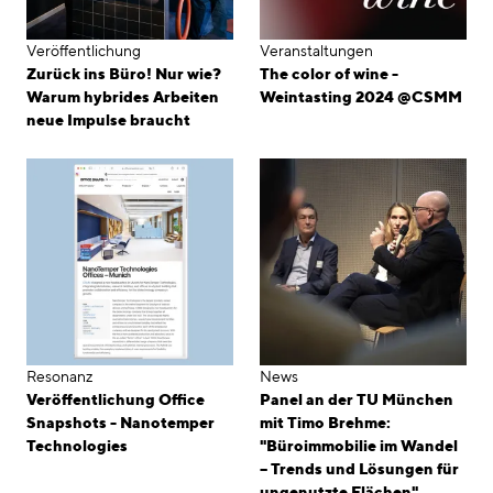
Veröffentlichung
Veranstaltungen
Zurück ins Büro! Nur wie?
The color of wine -
Warum hybrides Arbeiten
Weintasting 2024 @CSMM
neue Impulse braucht
Resonanz
News
Veröffentlichung Office
Panel an der TU München
Snapshots - Nanotemper
mit Timo Brehme:
Technologies
"Büroimmobilie im Wandel
– Trends und Lösungen für
ungenutzte Flächen"