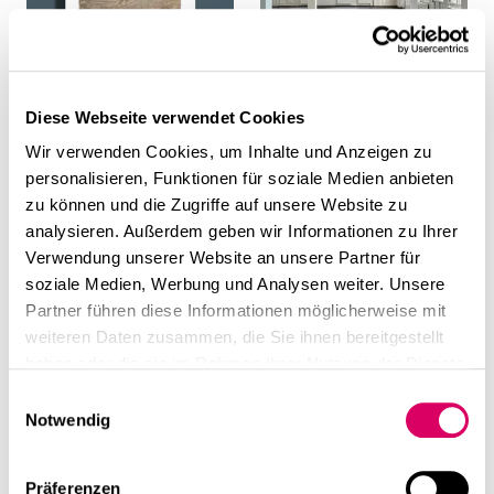
Resonanz
Veranstaltungen
Diese Webseite verwendet Cookies
Journal Architektur und
Relocation CSMM
Planung: Radikal
München – Erste Einblicke
Wir verwenden Cookies, um Inhalte und Anzeigen zu
behutsam. Historische
ins neue Office
personalisieren, Funktionen für soziale Medien anbieten
Bausubstanz in Wien wird
zu können und die Zugriffe auf unsere Website zu
zum visionären Office-
analysieren. Außerdem geben wir Informationen zu Ihrer
Konzept.
Verwendung unserer Website an unsere Partner für
soziale Medien, Werbung und Analysen weiter. Unsere
Partner führen diese Informationen möglicherweise mit
weiteren Daten zusammen, die Sie ihnen bereitgestellt
haben oder die sie im Rahmen Ihrer Nutzung der Dienste
gesammelt haben.
Einwilligungsauswahl
Notwendig
Präferenzen