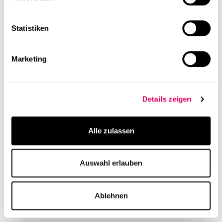
Resonanz
Resonanz
md Magazin: Die
#5 Hub und Home ist die
Lautstärke einfangen –
Zukunft: Office Roxx MAG
Statistiken
Bosch Building
für moderne Arbeit
Technologies
Marketing
Details zeigen
Alle zulassen
Resonanz
Resonanz
Auswahl erlauben
DEAL Magazin: Neubau
architekturblatt: Vom
Frankfurter Ring 71 –
Klinikflur zum Ort des
Effizienz als
Willkommens –
Ablehnen
Gestaltungsprinzip
Neugestaltung des
Bürgerhospitals