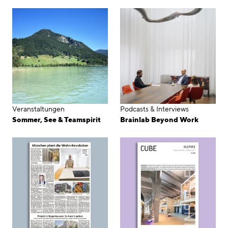
linkedin
instagram
Deutsch
English
Impressum
Datenschutz
Veranstaltungen
Podcasts & Interviews
Sommer, See & Teamspirit
Brainlab Beyond Work