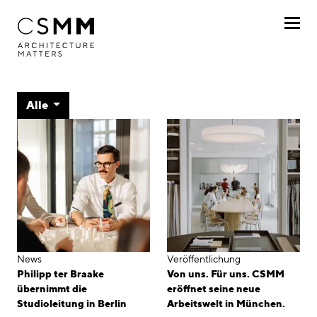
Direkt zum Inhalt
Profil
Journal
Alle
Leistungen
Projekte
Journal
Awards
Karriere
News
Veröffentlichung
Philipp ter Braake
Von uns. Für uns. CSMM
Standorte
übernimmt die
eröffnet seine neue
Studioleitung in Berlin
Arbeitswelt in München.