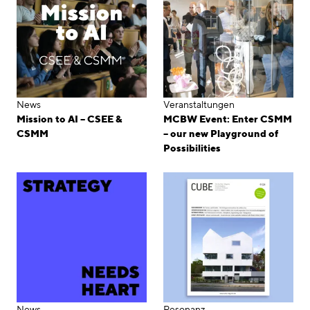
News
Veranstaltungen
Mission to AI – CSEE &
MCBW Event: Enter CSMM
CSMM
– our new Playground of
Possibilities
News
Resonanz