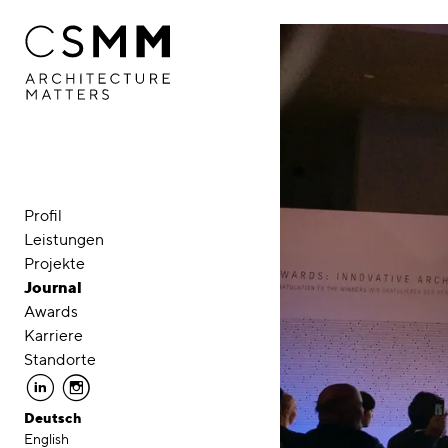
Direkt zum Inhalt
Profil
Leistungen
Projekte
Journal
Awards
Karriere
Standorte
linkedin
instagram
Deutsch
English