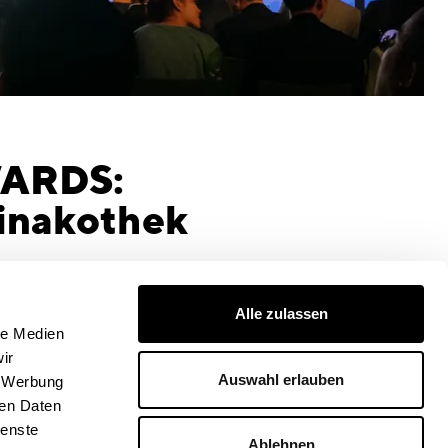
WARDS:
Pinakothek
Alle zulassen
le Medien
ir
Auswahl erlauben
, Werbung
ren Daten
ienste
Ablehnen