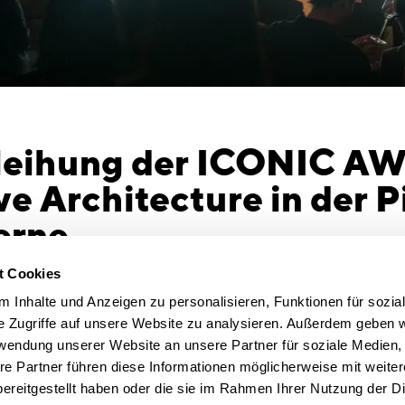
rleihung der ICONIC A
ve Architecture in der 
erne
 der Rat für Formgebung die ICONIC AWARDS –
t Cookies
e. Die Pinakothek der Moderne in München bot
 Inhalte und Anzeigen zu personalisieren, Funktionen für sozia
g den perfekten Rahmen. In ihrer Begrüßung zog
e Zugriffe auf unsere Website zu analysieren. Außerdem geben w
ms, Dr. Angelika Nollert, die Parallelen
rwendung unserer Website an unsere Partner für soziale Medien
llten Sammlung an Design und
re Partner führen diese Informationen möglicherweise mit weite
 den ausgezeichneten Projekten und Produkten.
ereitgestellt haben oder die sie im Rahmen Ihrer Nutzung der D
 lobte den Preis zum ersten Mal vor sechs