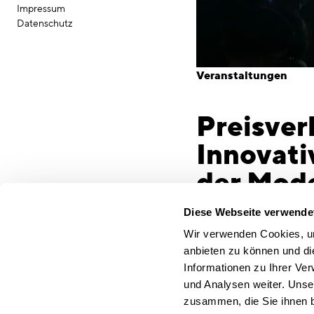
Impressum
Datenschutz
Veranstaltungen
Preisve
Innovati
der Mod
Am 8. Oktober verlieh
Diese Webseite verwende
Innovative Architectur
Wir verwenden Cookies, um
für die Preisverleihun
anbieten zu können und di
die Direktorin des Museu
Informationen zu Ihrer Ve
zwischen der ausgeste
und Analysen weiter. Unse
Sekundärarchitektur zu
zusammen, die Sie ihnen b
Der Rat für Formgebung