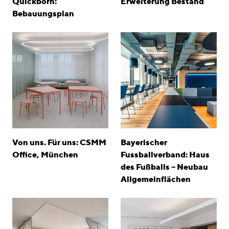
Quickborn:
Erweiterung Bestand
Awards
Bebauungsplan
Karriere
Standorte
linkedin
instagram
Deutsch
English
Impressum
Von uns. Für uns: CSMM
Bayerischer
Datenschutz
Office, München
Fussballverband: Haus
des Fußballs – Neubau
Allgemeinflächen