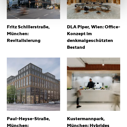
Fritz Schillerstraße,
DLA Piper, Wien: Office-
München:
Konzept im
Revitalisierung
denkmalgeschützten
Bestand
Paul-Heyse-Straße,
Kustermannpark,
München:
München: Hybrides