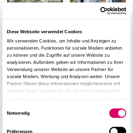
Diese Webseite verwendet Cookies
Hybridgebäude VIWA,
Opernturm, Frankfurt:
München:
Multifunktionales
Wir verwenden Cookies, um Inhalte und Anzeigen zu
Revitalisierung
Office-Konzept
personalisieren, Funktionen für soziale Medien anbieten
zu können und die Zugriffe auf unsere Website zu
analysieren. Außerdem geben wir Informationen zu Ihrer
Verwendung unserer Website an unsere Partner für
soziale Medien, Werbung und Analysen weiter. Unsere
Partner führen diese Informationen möglicherweise mit
weiteren Daten zusammen, die Sie ihnen bereitgestellt
haben oder die sie im Rahmen Ihrer Nutzung der Dienste
gesammelt haben.
Einwilligungsauswahl
Notwendig
MMC, München:
VR Bank, Andechs:
Raumkonzept & Interior
Neubau Wohnen &
Präferenzen