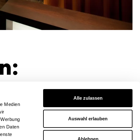
n:
Alle zulassen
le Medien
ir
Auswahl erlauben
, Werbung
ren Daten
ienste
Ablehnen