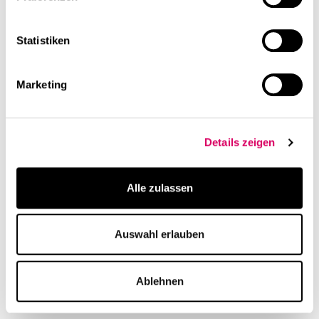
East Gate, Feldkirchen: Projektmanagement
CLS Germany Management GmbH,
2018
Statistiken
Feldkirchen
Marketing
Elsenheimerstraße, München: Modernisierung &
Aufwertung Bestand
Schroders Real Estate, München
2025
Details zeigen
Epcos: Raumkonzept
Alle zulassen
Epcos,
2018
Auswahl erlauben
Evercore Group Omniturm, Frankfurt: Relocation,
Raumkonzept & Design
Ablehnen
Evercore Partners Inc., Frankfurt
2020