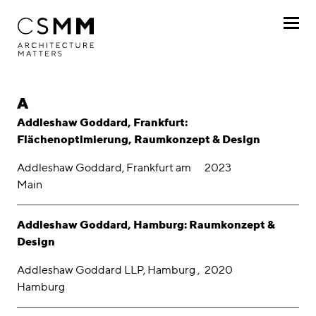
Direkt zum Inhalt
Profil
Alphabetisch nach P
A
Leistungen
Addleshaw Goddard, Frankfurt:
Flächenoptimierung, Raumkonzept & Design
Projekte
Addleshaw Goddard, Frankfurt am
2023
Main
Nach Kunde
Nach Projekt
Addleshaw Goddard, Hamburg: Raumkonzept &
Design
Chronologisch
Addleshaw Goddard LLP, Hamburg ,
2020
Hamburg
Journal