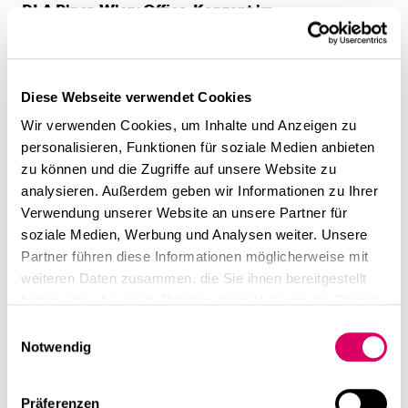
DLA Piper, Wien: Office-Konzept im
denkmalgeschützten Bestand
, Wien
2023
Diese Webseite verwendet Cookies
DLL (De Lage Landen Leasing GmbH), Düsseldorf:
Wir verwenden Cookies, um Inhalte und Anzeigen zu
Raumkonzept & Design
personalisieren, Funktionen für soziale Medien anbieten
zu können und die Zugriffe auf unsere Website zu
De Lage Landen Leasing GmbH
2025
analysieren. Außerdem geben wir Informationen zu Ihrer
(DLL), Düsseldorf
Verwendung unserer Website an unsere Partner für
soziale Medien, Werbung und Analysen weiter. Unsere
DOMA Collective, München: Urban Flow –
Partner führen diese Informationen möglicherweise mit
Machbarkeitsstudie
weiteren Daten zusammen, die Sie ihnen bereitgestellt
haben oder die sie im Rahmen Ihrer Nutzung der Dienste
Union Investment Real Estate
2025
gesammelt haben.
Einwilligungsauswahl
GmbH, München
Notwendig
E
Präferenzen