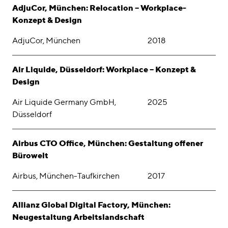
Awards
AdjuCor, München: Relocation – Workplace-
Konzept & Design
Karriere
AdjuCor, München
2018
Standorte
Air Liquide, Düsseldorf: Workplace – Konzept &
linkedin
instagram
Design
Deutsch
Air Liquide Germany GmbH,
2025
Düsseldorf
English
Impressum
Airbus CTO Office, München: Gestaltung offener
Datenschutz
Bürowelt
Airbus, München-Taufkirchen
2017
Allianz Global Digital Factory, München:
Neugestaltung Arbeitslandschaft