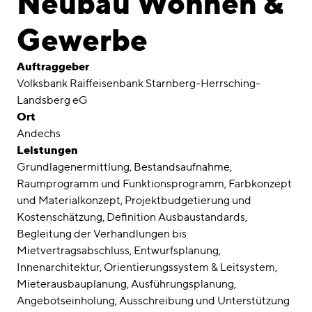
Neubau Wohnen &
Awards
Gewerbe
Karriere
Auftraggeber
Standorte
Volksbank Raiffeisenbank Starnberg-Herrsching-
Landsberg eG
linkedin
instagram
Ort
Andechs
Deutsch
Leistungen
English
Grundlagenermittlung
Bestandsaufnahme
Impressum
Raumprogramm und Funktionsprogramm
Farbkonzept
und Materialkonzept
Projektbudgetierung und
Datenschutz
Kostenschätzung
Definition Ausbaustandards
Begleitung der Verhandlungen bis
Mietvertragsabschluss
Entwurfsplanung
Innenarchitektur
Orientierungssystem & Leitsystem
Mieterausbauplanung
Ausführungsplanung
Angebotseinholung
Ausschreibung und Unterstützung