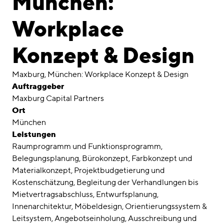
München:
Awards
Workplace
Karriere
Konzept & Design
Standorte
linkedin
instagram
Maxburg, München: Workplace Konzept & Design
Auftraggeber
Deutsch
Maxburg Capital Partners
Ort
English
München
Impressum
Leistungen
Datenschutz
Raumprogramm und Funktionsprogramm
Belegungsplanung
Bürokonzept
Farbkonzept und
Materialkonzept
Projektbudgetierung und
Kostenschätzung
Begleitung der Verhandlungen bis
Mietvertragsabschluss
Entwurfsplanung
Innenarchitektur
Möbeldesign
Orientierungssystem &
Leitsystem
Angebotseinholung
Ausschreibung und