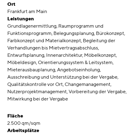
Awards
Ort
Frankfurt am Main
Karriere
Leistungen
Grundlagenermittlung
Raumprogramm und
Standorte
Funktionsprogramm
Belegungsplanung
Bürokonzept
Farbkonzept und Materialkonzept
Begleitung der
linkedin
instagram
Verhandlungen bis Mietvertragsabschluss
Entwurfsplanung
Innenarchitektur
Möbelkonzept
Deutsch
Möbeldesign
Orientierungssystem & Leitsystem
English
Mieterausbauplanung
Angebotseinholung
Ausschreibung und Unterstützung bei der Vergabe
Impressum
Qualitätskontrolle vor Ort
Changemanagement
Datenschutz
Nutzerprojektmanagement
Vorbereitung der Vergabe
Mitwirkung bei der Vergabe
Fläche
2.500 qm/sqm
Arbeitsplätze