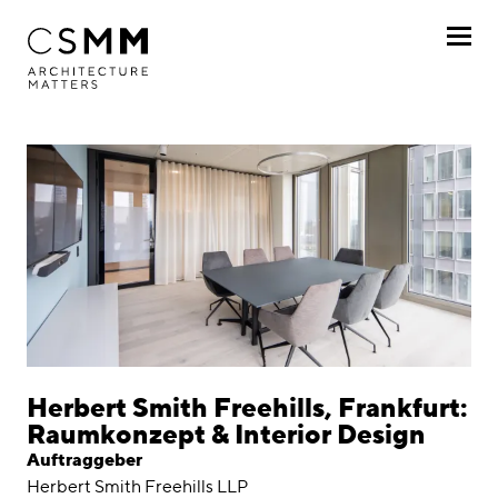
Direkt zum Inhalt
Profil
Leistungen
Projekte
Nach Kunde
Nach Projekt
Chronologisch
Herbert Smith Freehills, Frankfurt:
Raumkonzept & Interior Design
Journal
Auftraggeber
Herbert Smith Freehills LLP