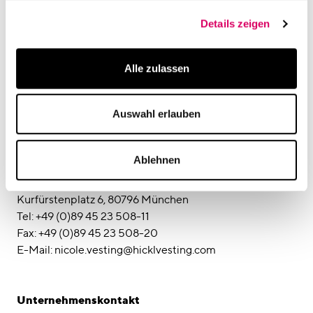
Kundinnen und Kunden von unseren Teams aus ganz
Details zeigen
Deutschland genutzt.“ Für Timo Brehme erweist sich der
neue Möglichkeitsraum als Office-Konzept der Zukunft:
„In seiner Modernität ist hier eine spannende Corporate
Alle zulassen
Architecture entstanden, die Verortung und
Identifikation für Partner, Mitarbeiter und Kunden
Auswahl erlauben
schafft.“
Pressekontakt
Ablehnen
hicklvesting
Ansprechpartner: Nicole Vesting
Kurfürstenplatz 6, 80796 München
Tel: +49 (0)89 45 23 508-11
Fax: +49 (0)89 45 23 508-20
E-Mail: nicole.vesting@hicklvesting.com
Unternehmenskontakt