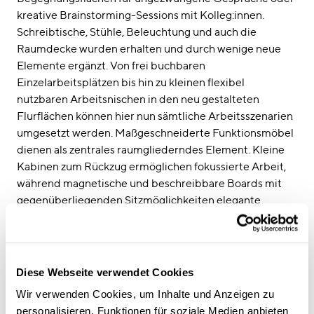
kreative Brainstorming-Sessions mit Kolleg:innen.
Schreibtische, Stühle, Beleuchtung und auch die
Raumdecke wurden erhalten und durch wenige neue
Elemente ergänzt. Von frei buchbaren
Einzelarbeitsplätzen bis hin zu kleinen flexibel
nutzbaren Arbeitsnischen in den neu gestalteten
Flurflächen können hier nun sämtliche Arbeitsszenarien
umgesetzt werden. Maßgeschneiderte Funktionsmöbel
dienen als zentrales raumgliederndes Element. Kleine
Kabinen zum Rückzug ermöglichen fokussierte Arbeit,
während magnetische und beschreibbare Boards mit
gegenüberliegenden Sitzmöglichkeiten elegante
Brainstoming-Ecken entstehen lassen. Ein „Marktplatz“
schafft Raum für Begegnung und Austausch. Über ein
Buchungssystem können Arbeitsplätze reserviert und
tagesaktuell zugewiesen werden.
Diese Webseite verwendet Cookies
Wir verwenden Cookies, um Inhalte und Anzeigen zu
Der agil bespielbare Möglichkeitsraum motiviert die
personalisieren, Funktionen für soziale Medien anbieten