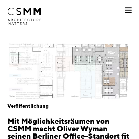
Direkt zum Inhalt
Profil
Leistungen
Projekte
Journal
Awards
Veröffentlichung
Karriere
Mit Möglichkeitsräumen von
Standorte
CSMM macht Oliver Wyman
seinen Berliner Office-Standort fit