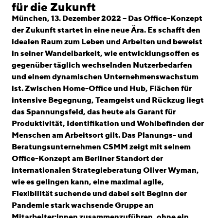
linkedin
instagram
für die Zukunft
München, 13. Dezember 2022 – Das Office-Konzept
Deutsch
der Zukunft startet in eine neue Ära. Es schafft den
English
idealen Raum zum Leben und Arbeiten und beweist
in seiner Wandelbarkeit, wie entwicklungsoffen es
Impressum
gegenüber täglich wechselnden Nutzerbedarfen
Datenschutz
und einem dynamischen Unternehmenswachstum
ist. Zwischen Home-Office und Hub, Flächen für
intensive Begegnung, Teamgeist und Rückzug liegt
das Spannungsfeld, das heute als Garant für
Produktivität, Identifikation und Wohlbefinden der
Menschen am Arbeitsort gilt. Das Planungs- und
Beratungsunternehmen CSMM zeigt mit seinem
Office-Konzept am Berliner Standort der
internationalen Strategieberatung Oliver Wyman,
wie es gelingen kann, eine maximal agile,
Flexibilität suchende und dabei seit Beginn der
Pandemie stark wachsende Gruppe an
Mitarbeiter:innen zusammenzuführen, ohne ein