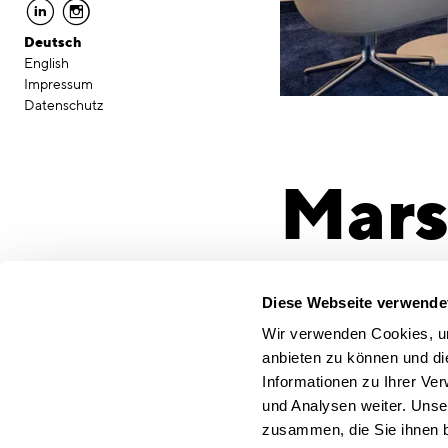
linkedin
instagram
Deutsch
English
Impressum
Datenschutz
Mars
Raum
Diese Webseite verwende
Wir verwenden Cookies, um
anbieten zu können und di
Auftraggeber
Informationen zu Ihrer Ve
Marsh GmbH
und Analysen weiter. Unse
Ort
zusammen, die Sie ihnen b
Ulm