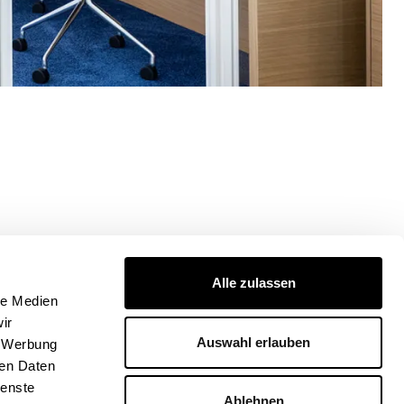
esign
Alle zulassen
le Medien
ir
Auswahl erlauben
, Werbung
F/sqm GFA
ren Daten
tze
ienste
Ablehnen