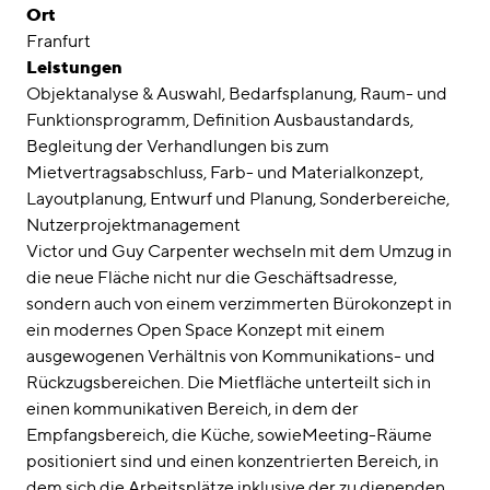
Awards
Ort
Franfurt
Karriere
Leistungen
Objektanalyse & Auswahl, Bedarfsplanung, Raum- und
Standorte
Funktionsprogramm, Definition Ausbaustandards,
Begleitung der Verhandlungen bis zum
linkedin
instagram
Mietvertragsabschluss, Farb- und Materialkonzept,
Layoutplanung, Entwurf und Planung, Sonderbereiche,
Deutsch
Nutzerprojektmanagement
English
Victor und Guy Carpenter wechseln mit dem Umzug in
die neue Fläche nicht nur die Geschäftsadresse,
Impressum
sondern auch von einem verzimmerten Bürokonzept in
Datenschutz
ein modernes Open Space Konzept mit einem
ausgewogenen Verhältnis von Kommunikations- und
Rückzugsbereichen. Die Mietfläche unterteilt sich in
einen kommunikativen Bereich, in dem der
Empfangsbereich, die Küche, sowieMeeting-Räume
positioniert sind und einen konzentrierten Bereich, in
dem sich die Arbeitsplätze inklusive der zu dienenden