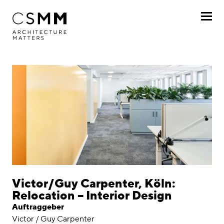
Direkt zum Inhalt
Profil
Leistungen
Projekte
Nach Kunde
Nach Projekt
Chronologisch
Victor/Guy Carpenter, Köln:
Relocation – Interior Design
Journal
Auftraggeber
Victor / Guy Carpenter