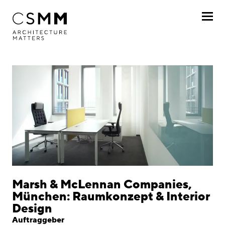
Direkt zum Inhalt
Profil
Leistungen
Projekte
Nach Kunde
Nach Projekt
Chronologisch
Marsh & McLennan Companies,
München: Raumkonzept & Interior
Journal
Design
Auftraggeber