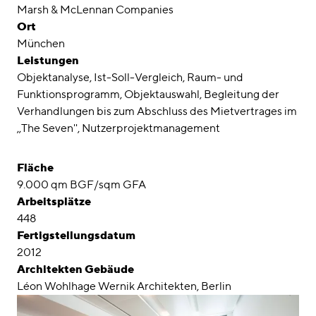
Awards
Marsh & McLennan Companies
Ort
Karriere
München
Leistungen
Standorte
Objektanalyse, Ist-Soll-Vergleich, Raum- und
Funktionsprogramm, Objektauswahl, Begleitung der
linkedin
instagram
Verhandlungen bis zum Abschluss des Mietvertrages im
,,The Seven'', Nutzerprojektmanagement
Deutsch
English
Fläche
Impressum
9.000 qm BGF/sqm GFA
Arbeitsplätze
Datenschutz
448
Fertigstellungsdatum
2012
Architekten Gebäude
Léon Wohlhage Wernik Architekten, Berlin