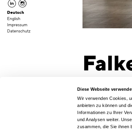
linkedin
instagram
Deutsch
English
Impressum
Datenschutz
Falk
Münc
Diese Webseite verwende
Wir verwenden Cookies, um
anbieten zu können und di
Kon
Informationen zu Ihrer Ve
und Analysen weiter. Unse
zusammen, die Sie ihnen b