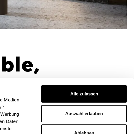
ble,
r
Alle zulassen
le Medien
ir
Auswahl erlauben
, Werbung
ren Daten
ienste
Ablehnen