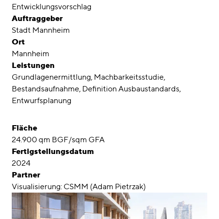
Awards
Entwicklungsvorschlag
Auftraggeber
Karriere
Stadt Mannheim
Ort
Standorte
Mannheim
Leistungen
linkedin
instagram
Grundlagenermittlung
Machbarkeitsstudie
Bestandsaufnahme
Definition Ausbaustandards
Deutsch
Entwurfsplanung
English
Impressum
Fläche
24.900 qm BGF/sqm GFA
Datenschutz
Fertigstellungsdatum
2024
Partner
Visualisierung: CSMM (Adam Pietrzak)