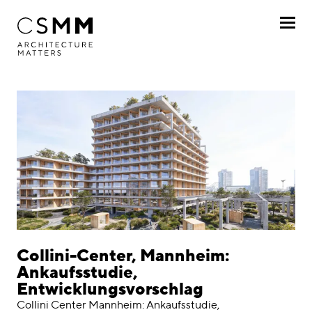
Direkt zum Inhalt
Profil
Leistungen
Projekte
Nach Kunde
Nach Projekt
Chronologisch
Collini-Center, Mannheim:
Ankaufsstudie,
Journal
Entwicklungsvorschlag
Collini Center Mannheim: Ankaufsstudie,