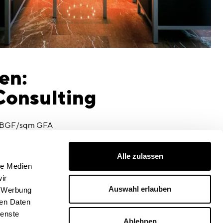
en:
Consulting
 BGF/sqm GFA
lungsdatum
Alle zulassen
le Medien
ir
Auswahl erlauben
, Werbung
ren Daten
ienste
Ablehnen