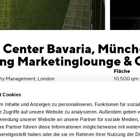
 Center Bavaria, Münch
ng Marketinglounge & 
Fläche
rty Management, London
10.500 qm
Fertigstel
2009
t Cookies
 Inhalte und Anzeigen zu personalisieren, Funktionen für sozia
tion Ausbaustandards
Realisierung von
e Zugriffe auf unsere Website zu analysieren. Außerdem geben w
Musterbüro
Mieterintegrationsplanungen sowie
rwendung unserer Website an unsere Partner für soziale Medien
zungen
Unterstützung im Immobilienmarketing
re Partner führen diese Informationen möglicherweise mit weite
e und -management
ereitgestellt haben oder die sie im Rahmen Ihrer Nutzung der D