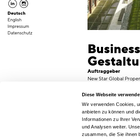
linkedin
instagram
Deutsch
English
Impressum
Datenschutz
Business
Gestaltu
Auftraggeber
New Star Global Prope
Ort
München
Diese Webseite verwende
Leistungen
Wir verwenden Cookies, um
Bedarfsplanung
Defini
anbieten zu können und di
Marketinglounge und 
Informationen zu Ihrer Ve
Begleitung der Umset
und Analysen weiter. Unse
Projektkostenkontroll
zusammen, die Sie ihnen b