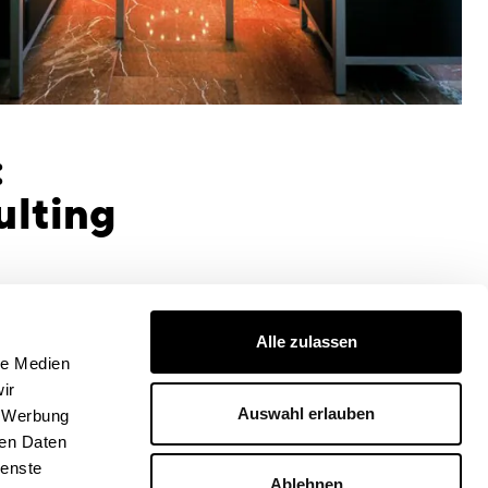
:
ulting
 BGF/sqm GFA
ate
Alle zulassen
le Medien
ir
Auswahl erlauben
, Werbung
ren Daten
ienste
Ablehnen