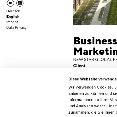
linkedin
instagram
Deutsch
English
Imprint
Data Privacy
Business
Marketin
NEW STAR GLOBAL 
Client
New Star Global Prope
Location
Diese Webseite verwende
Munich
Wir verwenden Cookies, um
Services
anbieten zu können und di
capacity planning
defin
Informationen zu Ihrer Ve
Marketinglounge und 
und Analysen weiter. Unse
accompanying the imp
zusammen, die Sie ihnen b
project cost control a