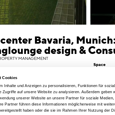
center Bavaria, Munich
glounge design & Cons
PROPERTY MANAGEMENT
Space
rty Management, London
10.500 qm
Creation D
t Cookies
2009
 Inhalte und Anzeigen zu personalisieren, Funktionen für sozia
e Zugriffe auf unsere Website zu analysieren. Außerdem geben w
iton of fit-out standards
Realisierung von
rwendung unserer Website an unsere Partner für soziale Medien
Musterbüro
tenant integration planning &
re Partner führen diese Informationen möglicherweise mit weite
lementation
real estate marketing support
ereitgestellt haben oder die sie im Rahmen Ihrer Nutzung der D
nd management