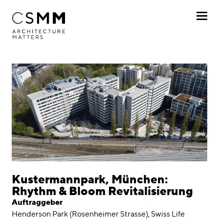
Direkt zum Inhalt
Profil
Leistungen
Projekte
Nach Kunde
Nach Projekt
Chronologisch
Kustermannpark, München:
Rhythm & Bloom Revitalisierung
Journal
Auftraggeber
Henderson Park (Rosenheimer Strasse), Swiss Life