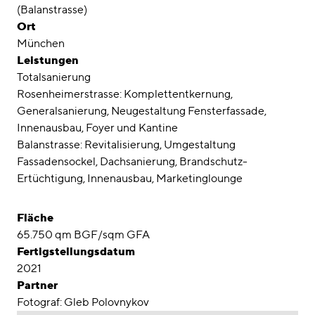
Awards
(Balanstrasse)
Ort
Karriere
München
Leistungen
Standorte
Totalsanierung
Rosenheimerstrasse: Komplettentkernung,
linkedin
instagram
Generalsanierung, Neugestaltung Fensterfassade,
Innenausbau, Foyer und Kantine
Deutsch
Balanstrasse: Revitalisierung, Umgestaltung
English
Fassadensockel, Dachsanierung, Brandschutz-
Ertüchtigung, Innenausbau, Marketinglounge
Impressum
Datenschutz
Fläche
65.750 qm BGF/sqm GFA
Fertigstellungsdatum
2021
Partner
Fotograf: Gleb Polovnykov