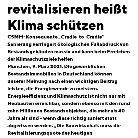
linkedin
instagram
revitalisieren heißt
Deutsch
Klima schützen
English
Impressum
CSMM: Konsequente „Cradle-to-Cradle”–
Sanierung verringert ökologischen Fußabdruck von
Datenschutz
Bestandsgebäuden massiv und kann beim Erreichen
der Klimaschutzziele helfen
München, 9. März 2021. Die gewerblichen
Bestandsimmobilien in Deutschland können
unserer Meinung nach einen wichtigen Beitrag
leisten, die Energiewende zu meistern.
Energieeffizienz und Klimaschutz ist nicht nur mit
Neubauten erreichbar, sondern ebenso mit den rund
zehn Millionen Bestandsobjekten, die mehr als 40
Jahre alt sind – wenn diese richtig saniert statt
abgerissen werden. „Die Bauwirtschaft muss die
Revitalisierungsquote des heutigen