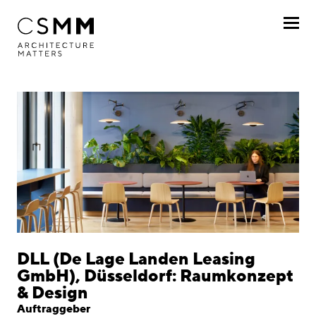
Direkt zum Inhalt
Profil
Leistungen
Projekte
Nach Kunde
Nach Projekt
Chronologisch
DLL (De Lage Landen Leasing
GmbH), Düsseldorf: Raumkonzept
Journal
& Design
Auftraggeber