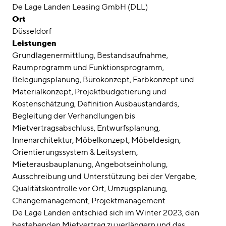
Awards
De Lage Landen Leasing GmbH (DLL)
Ort
Karriere
Düsseldorf
Leistungen
Standorte
Grundlagenermittlung
Bestandsaufnahme
Raumprogramm und Funktionsprogramm
linkedin
instagram
Belegungsplanung
Bürokonzept
Farbkonzept und
Materialkonzept
Projektbudgetierung und
Deutsch
Kostenschätzung
Definition Ausbaustandards
English
Begleitung der Verhandlungen bis
Mietvertragsabschluss
Entwurfsplanung
Impressum
Innenarchitektur
Möbelkonzept
Möbeldesign
Datenschutz
Orientierungssystem & Leitsystem
Mieterausbauplanung
Angebotseinholung
Ausschreibung und Unterstützung bei der Vergabe
Qualitätskontrolle vor Ort
Umzugsplanung
Changemanagement
Projektmanagement
De Lage Landen entschied sich im Winter 2023, den
bestehenden Mietvertrag zu verlängern und das