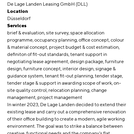
Awards
De Lage Landen Leasing GmbH (DLL)
Location
Career
Düsseldorf
Services
Locations
brief & evaluation
site survey
space allocation
programme
occupancy planning
office concept
colour
linkedin
instagram
& material concept
project budget & cost estimation
definiton of fit-out standards
tenant support in
Deutsch
negotiating lease agreement
design package
furniture
English
design
furniture concept
interior design
signage &
guidance system
tenant fit-out planning
tender stage
Imprint
tender stage & support in awarding scope of work
on-
Data Privacy
site quality control
relocation planning
change
management
project management
In winter 2023, De Lage Landen decided to extend their
existing lease and carry out a comprehensive renovation
of their office building to create a modern, agile working
environment. The goal was to strike a balance between
creative, functional needs and the company's flat