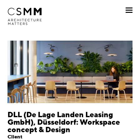
Skip to main content
Profile
Services
Projects
By client
By project
Chronologically
DLL (De Lage Landen Leasing
GmbH), Düsseldorf: Workspace
Journal
concept & Design
Client