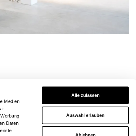
 neuen
Alle zulassen
le Medien
ir
Auswahl erlauben
, Werbung
ren Daten
ienste
Ablehnen