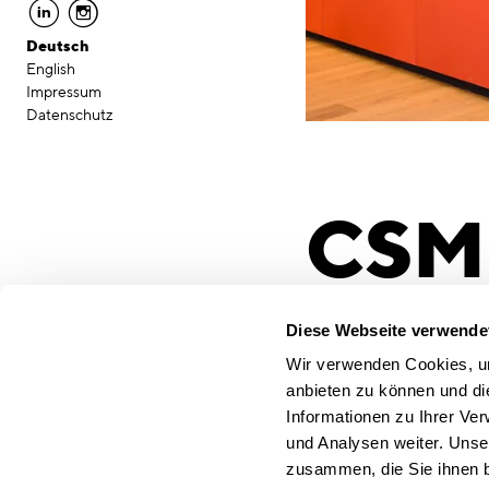
linkedin
instagram
Deutsch
English
Impressum
Datenschutz
CSM
Raum
Diese Webseite verwende
Wir verwenden Cookies, um
anbieten zu können und di
Stan
Informationen zu Ihrer Ve
und Analysen weiter. Unse
zusammen, die Sie ihnen b