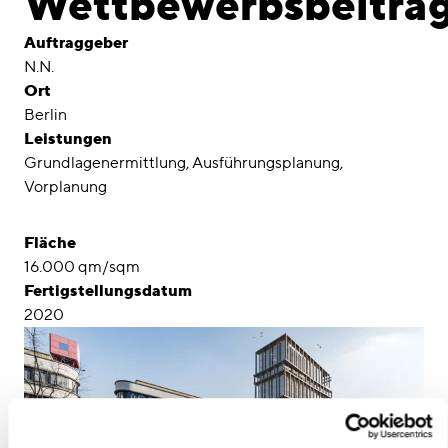
Wettbewerbsbeitra
Awards
Auftraggeber
Karriere
N.N.
Ort
Standorte
Berlin
Leistungen
linkedin
instagram
Grundlagenermittlung
Ausführungsplanung
Vorplanung
Deutsch
English
Fläche
Impressum
16.000 qm/sqm
Fertigstellungsdatum
Datenschutz
2020