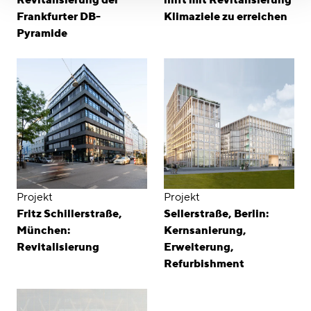
Frankfurter DB-
Klimaziele zu erreichen
Pyramide
Projekt
Projekt
Fritz Schillerstraße,
Sellerstraße, Berlin:
München:
Kernsanierung,
Revitalisierung
Erweiterung,
Refurbishment