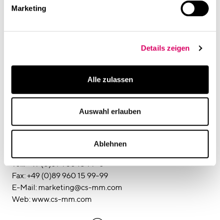
Marketing
Pressekontakt
hicklvesting
Ansprechpartner: Nicole Vesting
Kurfürstenplatz 6, 80796 München
Details zeigen
Tel: +49 (0)89 45 23 508-11
Fax: +49 (0)89 45 23 508-20
Alle zulassen
E-Mail: nicole.vesting@hicklvesting.com
Web: www.hicklvesting.com
Auswahl erlauben
Unternehmenskontakt
CSMM – architecture matters
Ansprechpartnerin: Nina Eisenbrand
Ablehnen
Werk 3, Atelierstraße 14, 81671 München
Tel.: +49 (0)89 960 15 99-0
Fax: +49 (0)89 960 15 99-99
E-Mail: marketing@cs-mm.com
Web: www.cs-mm.com