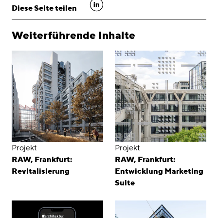
linkedin
Diese Seite teilen
Weiterführende Inhalte
Projekt
Projekt
RAW, Frankfurt:
RAW, Frankfurt:
Revitalisierung
Entwicklung Marketing
Suite