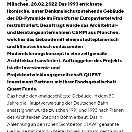
linkedin
instagram
München, 28.02.2022 Das 1993 errichtete
ikonische, unter Denkmalschutz stehende Gebäude
Deutsch
der DB-Pyramide im Frankfurter Europaviertel wird
English
restrukturiert. Beauftragt wurde das Architektur-
und Beratungsunternehmen CSMM aus München,
Impressum
welches das Gebäude mit einem städteplanerisch
Datenschutz
und klimatechnisch umfassenden
Modernisierungskonzept in eine zeitgemäße
Architektur transferiert. Auftraggeber des Projekts
ist die Investment- und
Projektentwicklungsgesellschaft QUEST
Investment Partners mit ihrer Fondsgesellschaft
Quest Funds.
Das heute denkmalgeschützte Gebäude, in dem 30
Jahre die Hauptverwaltung der Deutschen Bahn
ansässig war, wurde zwischen 1991 und 1993 nach Plänen
des Architekten Stephan Böhm erbaut. Das in
Anlehnung an den rohen Sichtbeton „RAW“ genannte
Gebäude mit dem 65 Meter hohen Turm im Zentrum ist