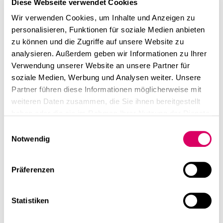
Diese Webseite verwendet Cookies
Frankfurter Brutalismus stehenden Gebäude im
Stadtbild erhalten. Indem wir die graue Energie der
Wir verwenden Cookies, um Inhalte und Anzeigen zu
Bausubstanz nutzen, realisieren wir eine
personalisieren, Funktionen für soziale Medien anbieten
zukunftsorientierte Lösung mit zeitgemäßem
zu können und die Zugriffe auf unsere Website zu
Nutzungskonzept, das auch einen gesellschaftlichen und
analysieren. Außerdem geben wir Informationen zu Ihrer
ökonomischen Beitrag leistet.“
Verwendung unserer Website an unsere Partner für
soziale Medien, Werbung und Analysen weiter. Unsere
Partner führen diese Informationen möglicherweise mit
Mit dieser Revitalisierungsaufgabe stellt CSMM einmal
weiteren Daten zusammen, die Sie ihnen bereitgestellt
mehr sein Engagement in Sachen Klimaschutz unter
haben oder die sie im Rahmen Ihrer Nutzung der Dienste
Beweis. Das Unternehmen mit Sitz in München, Berlin,
gesammelt haben.
Düsseldorf, Frankfurt und Warschau setzt sich seit vielen
Einwilligungsauswahl
Jahren für die Erhaltung bereits existierender
Notwendig
Bausubstanz und deren ressourcenschonende
Sanierung ein. „Wir freuen uns deshalb sehr, dass wir
Präferenzen
unsere Expertise gemeinsam mit Quest bei der
Ausgestaltung eines so prestigeträchtigen Gebäudes
abermals unter Beweis stellen dürfen.“
Statistiken