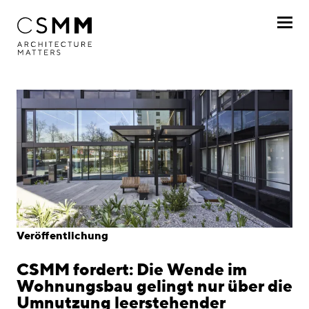
Direkt zum Inhalt
Profil
Leistungen
Projekte
Journal
Awards
Veröffentlichung
Karriere
CSMM fordert: Die Wende im
Standorte
Wohnungsbau gelingt nur über die
Umnutzung leerstehender