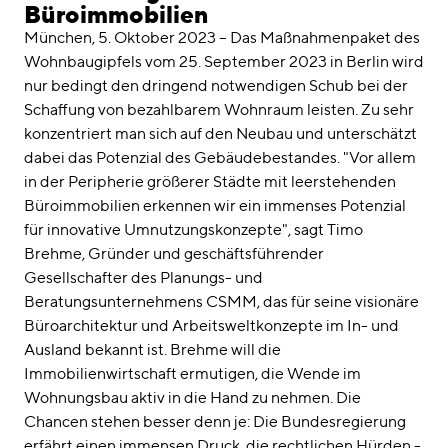
linkedin
instagram
Büroimmobilien
München, 5. Oktober 2023 – Das Maßnahmenpaket des
Deutsch
Wohnbaugipfels vom 25. September 2023 in Berlin wird
English
nur bedingt den dringend notwendigen Schub bei der
Schaffung von bezahlbarem Wohnraum leisten. Zu sehr
Impressum
konzentriert man sich auf den Neubau und unterschätzt
Datenschutz
dabei das Potenzial des Gebäudebestandes. "Vor allem
in der Peripherie größerer Städte mit leerstehenden
Büroimmobilien erkennen wir ein immenses Potenzial
für innovative Umnutzungskonzepte", sagt Timo
Brehme, Gründer und geschäftsführender
Gesellschafter des Planungs- und
Beratungsunternehmens CSMM, das für seine visionäre
Büroarchitektur und Arbeitsweltkonzepte im In- und
Ausland bekannt ist. Brehme will die
Immobilienwirtschaft ermutigen, die Wende im
Wohnungsbau aktiv in die Hand zu nehmen. Die
Chancen stehen besser denn je: Die Bundesregierung
erfährt einen immensen Druck, die rechtlichen Hürden -