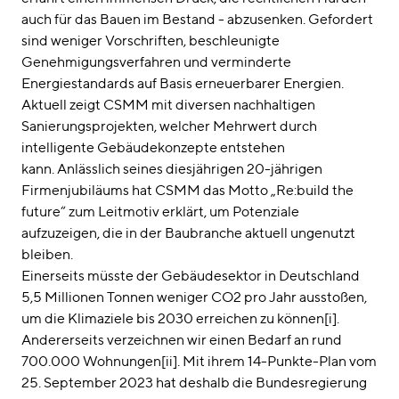
auch für das Bauen im Bestand - abzusenken. Gefordert
sind weniger Vorschriften, beschleunigte
Genehmigungsverfahren und verminderte
Energiestandards auf Basis erneuerbarer Energien.
Aktuell zeigt CSMM mit diversen nachhaltigen
Sanierungsprojekten, welcher Mehrwert durch
intelligente Gebäudekonzepte entstehen
kann. Anlässlich seines diesjährigen 20-jährigen
Firmenjubiläums hat CSMM das Motto „Re:build the
future“ zum Leitmotiv erklärt, um Potenziale
aufzuzeigen, die in der Baubranche aktuell ungenutzt
bleiben.
Einerseits müsste der Gebäudesektor in Deutschland
5,5 Millionen Tonnen weniger CO2 pro Jahr ausstoßen,
um die Klimaziele bis 2030 erreichen zu können[i].
Andererseits verzeichnen wir einen Bedarf an rund
700.000 Wohnungen[ii]. Mit ihrem 14-Punkte-Plan vom
25. September 2023 hat deshalb die Bundesregierung