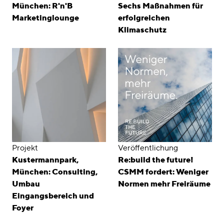
München: R'n'B
Sechs Maßnahmen für
Marketinglounge
erfolgreichen
Klimaschutz
Projekt
Veröffentlichung
Kustermannpark,
Re:build the future!
München: Consulting,
CSMM fordert: Weniger
Umbau
Normen mehr Freiräume
Eingangsbereich und
Foyer