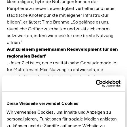
kleinteiligere, hybride Nutzungen können der
Peripherie zu neuer Lebendigkeit verhelfen und neue
städtische Knotenpunkte mit eigener Infrastruktur
bilden“, erläutert Timo Brehme. „So gelänge es uns,
räumliche Gefüge zu erhalten und zusätzlich enorm
aufzuwerten, indem wir diese für eine breite Nutzung
öffnen.“
Auf zu einem gemeinsamen Redevelopment für den
regionalen Bedarf
„Unser Ziel ist es, neue realitätsnahe Gebäudemodelle
für Multi Tenant Mix-Nutzung zu entwickeln, die
zukunftsfähige Angebote für unterschiedliche
gesellschaftliche Gruppen und Nutzerprofile
bereithalten“, zeigt Timo Brehme das Potenzial auf. Als
Partner von Projektentwicklern und Investoren stehen
Diese Webseite verwendet Cookies
bei CSMM sowohl die Erhaltung der Erträge und die
Steigerung des Kapitalwerts wie auch der
Wir verwenden Cookies, um Inhalte und Anzeigen zu
verantwortungsvolle, nachhaltige Umgang mit der
personalisieren, Funktionen für soziale Medien anbieten
Bausubstanz durch dessen gezielte Aufwertung im
zu können und die Zugriffe auf unsere Website zu