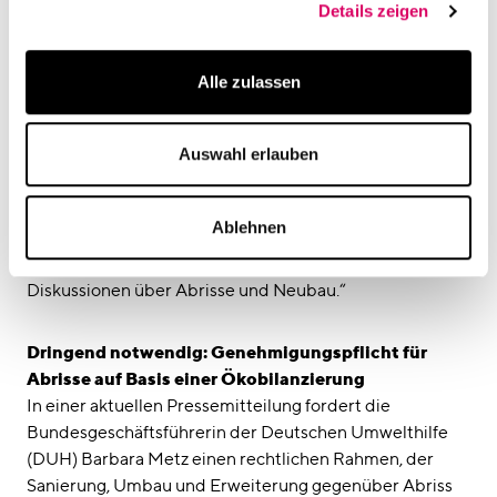
Details zeigen
vermittelt Brehme. „Neben den gewerblichen Flächen
repräsentiert im Kustermannpark vor allem die
Kindertagesstätte ein authentisches Bild realer Bedarfe.
Alle zulassen
Dies zeigt uns: Bestandsbauten müssen deutlich
vielseitigere Mischnutzungen abbilden als nur Wohn-
Auswahl erlauben
und Arbeitsflächen. Auch Einrichtungen für Kinder und
Senioren gehören in Konzepten einer zeitgemässen
Revitalisierung der Bausubstanz dazu“, führt Brehme
Ablehnen
aus. „Dafür Bewusstsein zu schaffen, ist uns ein großes
Anliegen, noch immer erleben wir viel zu häufig
Diskussionen über Abrisse und Neubau.“
Dringend notwendig: Genehmigungspflicht für
Abrisse auf Basis einer Ökobilanzierung
In einer aktuellen Pressemitteilung fordert die
Bundesgeschäftsführerin der Deutschen Umwelthilfe
(DUH) Barbara Metz einen rechtlichen Rahmen, der
Sanierung, Umbau und Erweiterung gegenüber Abriss