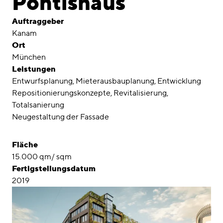
Pontishaus
Awards
Auftraggeber
Karriere
Kanam
Ort
Standorte
München
Leistungen
linkedin
instagram
Entwurfsplanung
Mieterausbauplanung
Entwicklung
Repositionierungskonzepte
Revitalisierung
Deutsch
Totalsanierung
English
Neugestaltung der Fassade
Impressum
Fläche
Datenschutz
15.000 qm/ sqm
Fertigstellungsdatum
2019