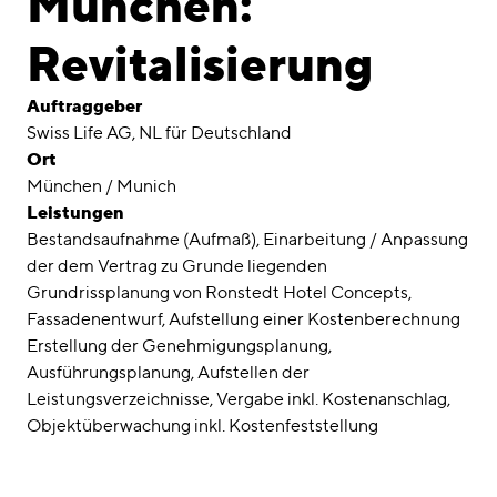
München:
Awards
Revitalisierung
Karriere
Auftraggeber
Standorte
Swiss Life AG, NL für Deutschland
Ort
linkedin
instagram
München / Munich
Leistungen
Deutsch
Bestandsaufnahme (Aufmaß), Einarbeitung / Anpassung
English
der dem Vertrag zu Grunde liegenden
Impressum
Grundrissplanung von Ronstedt Hotel Concepts,
Fassadenentwurf, Aufstellung einer Kostenberechnung
Datenschutz
Erstellung der Genehmigungsplanung,
Ausführungsplanung, Aufstellen der
Leistungsverzeichnisse, Vergabe inkl. Kostenanschlag,
Objektüberwachung inkl. Kostenfeststellung