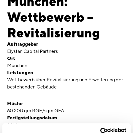
München:
Awards
Wettbewerb –
Karriere
Revitalisierung
Standorte
linkedin
instagram
Auftraggeber
Elystan Capital Partners
Deutsch
Ort
München
English
Leistungen
Impressum
Wettbewerb über Revitalisierung und Erweiterung der
Datenschutz
bestehenden Gebäude
Fläche
60.200 qm BGF/sqm GFA
Fertigstellungsdatum
2014
Architekten Gebäude