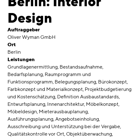
Berlin: Interior
Awards
Design
Karriere
Auftraggeber
Standorte
Oliver Wyman GmbH
Ort
linkedin
instagram
Berlin
Leistungen
Deutsch
Grundlagenermittlung
Bestandsaufnahme
English
Bedarfsplanung
Raumprogramm und
Impressum
Funktionsprogramm
Belegungsplanung
Bürokonzept
Farbkonzept und Materialkonzept
Projektbudgetierung
Datenschutz
und Kostenschätzung
Definition Ausbaustandards
Entwurfsplanung
Innenarchitektur
Möbelkonzept
Möbeldesign
Mieterausbauplanung
Ausführungsplanung
Angebotseinholung
Ausschreibung und Unterstützung bei der Vergabe
Qualitätskontrolle vor Ort
Objektüberwachung