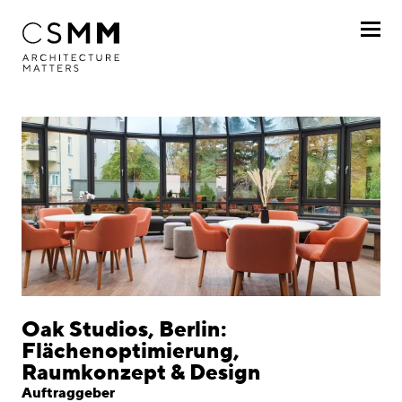
Direkt zum Inhalt
Profil
Leistungen
Projekte
Nach Kunde
Nach Projekt
Chronologisch
Oak Studios, Berlin:
Flächenoptimierung,
Journal
Raumkonzept & Design
Auftraggeber