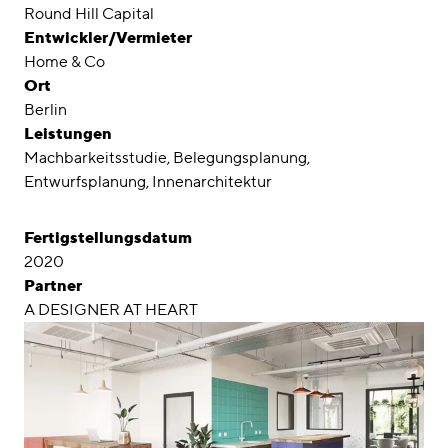
Awards
Round Hill Capital
Entwickler/Vermieter
Karriere
Home & Co
Ort
Standorte
Berlin
Leistungen
linkedin
instagram
Machbarkeitsstudie
Belegungsplanung
Entwurfsplanung
Innenarchitektur
Deutsch
English
Fertigstellungsdatum
Impressum
2020
Partner
Datenschutz
A DESIGNER AT HEART