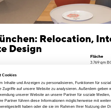
ünchen: Relocation, Int
te Design
Fläche
3.769 qm 
Arbeitsplä
186
t Cookies
Fertigstel
 Inhalte und Anzeigen zu personalisieren, Funktionen für sozia
ogramm, Integrationsplanung am neuen
2017
e Zugriffe auf unsere Website zu analysieren. Außerdem geben w
usbaustandards, Farb- und Materialkonzept,
Architekt
rwendung unserer Website an unsere Partner für soziale Medien
rflächen, Projektmanagement
Antonio Cit
re Partner führen diese Informationen möglicherweise mit weite
Partner
ereitgestellt haben oder die sie im Rahmen Ihrer Nutzung der D
en für Reply schuf unser Team ein Flagship, das
Fotos: form