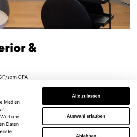
erior &
BGF/sqm GFA
tze
Alle zulassen
lungsdatum
le Medien
ir
en Gebäude
Auswahl erlauben
, Werbung
terio
ren Daten
ienste
fotograf
Ablehnen