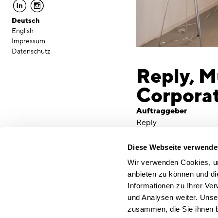
linkedin
instagram
Deutsch
English
Impressum
Datenschutz
Reply, M
Corpora
Auftraggeber
Reply
Ort
München
Diese Webseite verwende
Leistungen
Wir verwenden Cookies, um
Raum- und Funktionspr
anbieten zu können und di
Standort, Definition A
Informationen zu Ihrer Ve
Entwurf Planung Sonde
und Analysen weiter. Unse
zusammen, die Sie ihnen b
Mit den neuen Bürofläch