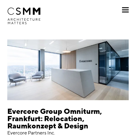
Direkt zum Inhalt
Profil
Leistungen
Projekte
Nach Kunde
Nach Projekt
Chronologisch
Evercore Group Omniturm,
Frankfurt: Relocation,
Journal
Raumkonzept & Design
Evercore Partners Inc.