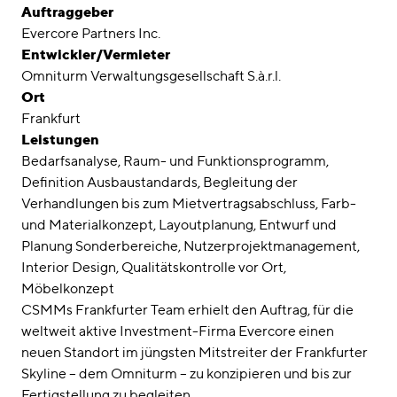
Awards
Auftraggeber
Evercore Partners Inc.
Karriere
Entwickler/Vermieter
Omniturm Verwaltungsgesellschaft S.à.r.l.
Standorte
Ort
Frankfurt
linkedin
instagram
Leistungen
Bedarfsanalyse, Raum- und Funktionsprogramm,
Deutsch
Definition Ausbaustandards, Begleitung der
English
Verhandlungen bis zum Mietvertragsabschluss, Farb-
und Materialkonzept, Layoutplanung, Entwurf und
Impressum
Planung Sonderbereiche, Nutzerprojektmanagement,
Datenschutz
Interior Design, Qualitätskontrolle vor Ort,
Möbelkonzept
CSMMs Frankfurter Team erhielt den Auftrag, für die
weltweit aktive Investment-Firma Evercore einen
neuen Standort im jüngsten Mitstreiter der Frankfurter
Skyline – dem Omniturm – zu konzipieren und bis zur
Fertigstellung zu begleiten.