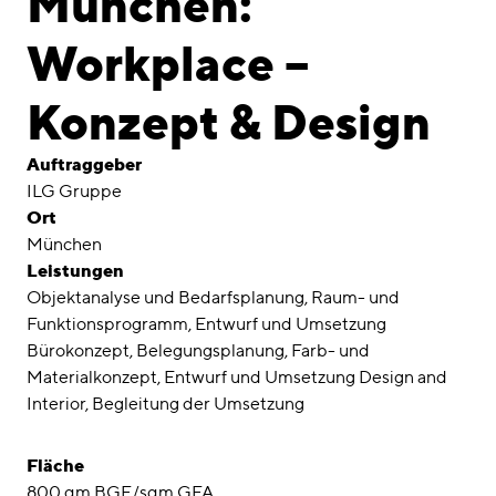
München:
Awards
Workplace –
Karriere
Konzept & Design
Standorte
linkedin
instagram
Auftraggeber
ILG Gruppe
Deutsch
Ort
München
English
Leistungen
Impressum
Objektanalyse und Bedarfsplanung, Raum- und
Datenschutz
Funktionsprogramm, Entwurf und Umsetzung
Bürokonzept, Belegungsplanung, Farb- und
Materialkonzept, Entwurf und Umsetzung Design and
Interior, Begleitung der Umsetzung
Fläche
800 qm BGF/sqm GFA