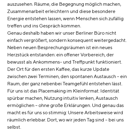
linkedin
instagram
auszusehen. Räume, die Begegnung möglich machen,
Zusammenarbeit erleichtern und diese besondere
Deutsch
Energie entstehen lassen, wenn Menschen sich zufällig
English
treffen und ins Gespräch kommen.
Genau deshalb haben wir unser Berliner Büro nicht
Impressum
einfach vergrößert, sondern konsequent weitergedacht.
Datenschutz
Neben neuen Besprechungsräumen ist ein neues
Herzstück entstanden: ein offener Vorbereich, der
bewusst als Ankommens- und Treffpunkt funktioniert.
Der Ort für den ersten Kaffee, das kurze Update
zwischen zwei Terminen, den spontanen Austausch – ein
Raum, der ganz nebenbei Teamgefühl entstehen lässt.
Für uns ist das Placemaking im Kleinformat: Identität
spürbar machen, Nutzung intuitiv lenken, Austausch
ermöglichen – ohne große Erklärungen. Und genau das
macht es für uns so stimmig: Unsere Arbeitsweise wird
räumlich erlebbar. Dort, wo wir jeden Tag sind – bei uns
selbst.