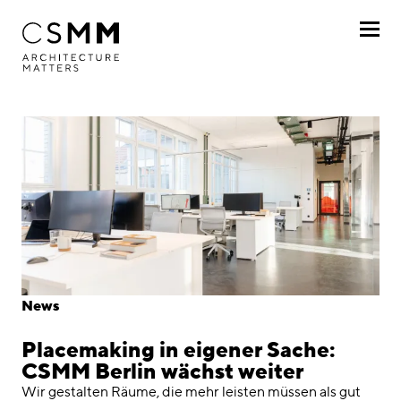
Direkt zum Inhalt
Profil
Leistungen
Projekte
Journal
Awards
News
Karriere
Placemaking in eigener Sache:
Standorte
CSMM Berlin wächst weiter
Wir gestalten Räume, die mehr leisten müssen als gut