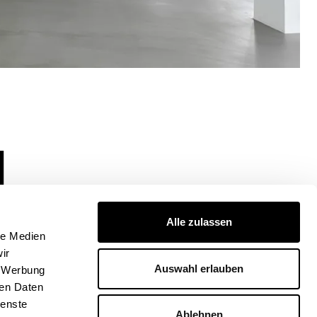
M
am 1.
Alle zulassen
le Medien
ir
Auswahl erlauben
, Werbung
ren Daten
ienste
Ablehnen