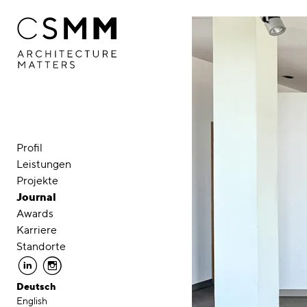
Direkt zum Inhalt
Profil
Leistungen
Projekte
Journal
Awards
Karriere
Standorte
linkedin
instagram
Deutsch
English