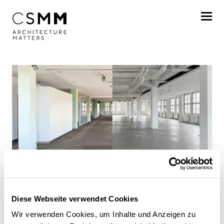
Skip to main content
Profile
Services
Projects
Journal
Awards
News
Career
Diese Webseite verwendet Cookies
Relocation CSMM
Locations
Wir verwenden Cookies, um Inhalte und Anzeigen zu