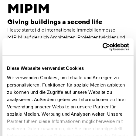
linkedin
instagram
MIPIM
Deutsch
Giving buildings a second life
English
Heute startet die internationale Immobilienmesse
Impressum
MIPIM
, auf der sich Architekten, Projektentwickler und
Investoren treffen, in Cannes.
Datenschutz
Eine Antwort auf die drängenden Fragen des
diesjährigen MIPIM-Schwerpunktthemas – die
Entwicklungen und Herausforderungen in den urbanen
Diese Webseite verwendet Cookies
Zentren – liegt im Redevelopment von
Wir verwenden Cookies, um Inhalte und Anzeigen zu
Bestandsgebäuden.
personalisieren, Funktionen für soziale Medien anbieten
Zu diesem Anlass haben die polnischen
MIPIM
-Partner
zu können und die Zugriffe auf unsere Website zu
Drugie zycie budinkow
= engl.: „Second Life of Buildings“
analysieren. Außerdem geben wir Informationen zu Ihrer
den „
REPORT: Revitalization and modernization in
Verwendung unserer Website an unsere Partner für
Poland
“ verfasst und im Februar 2018 veröffentlicht. Die
soziale Medien, Werbung und Analysen weiter. Unsere
80 Seiten umfassende Publikation gehört zum offiziellen
Partner führen diese Informationen möglicherweise mit
MIPIM-Pressepaket
für Journalisten und
weiteren Daten zusammen, die Sie ihnen bereitgestellt
Messebesucher.
haben oder die sie im Rahmen Ihrer Nutzung der Dienste