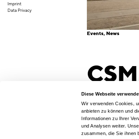
Imprint
Data Privacy
Events
News
CSMM
Giving Buildin
Diese Webseite verwende
Heute startet die inte
Wir verwenden Cookies, um
Architekten, Projektent
anbieten zu können und di
Eine Antwort auf die d
Informationen zu Ihrer Ve
Schwerpunktthemas – d
und Analysen weiter. Unse
den urbanen Zentren –
zusammen, die Sie ihnen b