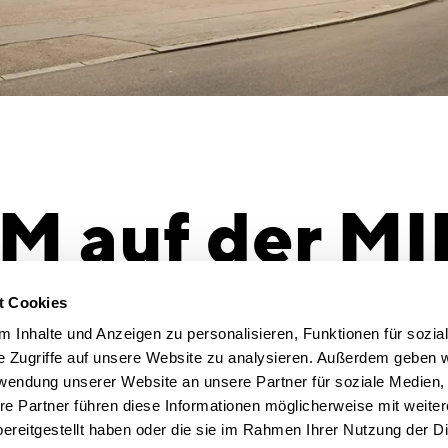
 auf der MI
Dazu hat die
gs a second life
t Cookies
Erfahrung 
rnationale Immobilienmesse
MIPIM
, auf der sich
 Inhalte und Anzeigen zu personalisieren, Funktionen für sozia
Praxisbeisp
wickler und Investoren treffen, in Cannes.
e Zugriffe auf unsere Website zu analysieren. Außerdem geben w
Wir freuen 
rängenden Fragen des diesjährigen MIPIM-
rwendung unserer Website an unsere Partner für soziale Medien
ReDevelop
ie Entwicklungen und Herausforderungen in
re Partner führen diese Informationen möglicherweise mit weite
 liegt im Redevelopment von
ereitgestellt haben oder die sie im Rahmen Ihrer Nutzung der D