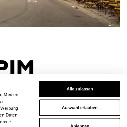
PIM
 „Second Life of Buildings“-Initiative die Expertise und
Alle zulassen
von CSMM-Geschäftsführer Reiner Nowak sowie gelungene
le Medien
iele eingeholt.
ir
uns, mit dieser unserer Kernkompetenz zu
New und
Auswahl erlauben
, Werbung
ment
auf der MIPIM präsent zu sein.
ren Daten
ienste
Ablehnen