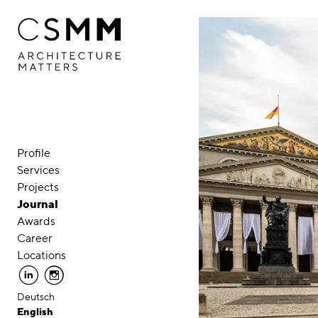
Skip to main content
Profile
Services
Projects
Journal
Awards
Career
Locations
linkedin
instagram
Deutsch
English