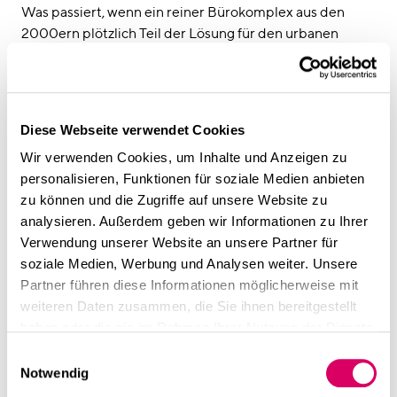
linkedin
instagram
Was passiert, wenn ein reiner Bürokomplex aus den
2000ern plötzlich Teil der Lösung für den urbanen
Deutsch
Wohnraummangel wird?
English
Genau das zeichnet sich aktuell bei den TenTowers am
Leuchtenbergring ab. Unter dem Vorsitz von
Impressum
Stadtbaurätin Frau Prof. Merk hat der
Datenschutz
Diese Webseite verwendet Cookies
Planungsausschuss der Stadt München gestern die
Wir verwenden Cookies, um Inhalte und Anzeigen zu
Weichen für die Umnutzung von knapp 25.000 m²
personalisieren, Funktionen für soziale Medien anbieten
Bürofläche zur Wohnnutzung gestellt. Wir freuen uns
zu können und die Zugriffe auf unsere Website zu
sehr, Teil dieser Entwicklung zu sein.
analysieren. Außerdem geben wir Informationen zu Ihrer
CSMM begleitet die Umnutzung seit rund einem Jahr
Verwendung unserer Website an unsere Partner für
als Teil eines Teams gemeinsam mit Eigentümerin,
soziale Medien, Werbung und Analysen weiter. Unsere
Investoren und Verwaltungsfachanwälten – technisch,
Partner führen diese Informationen möglicherweise mit
wirtschaftlich und planungsrechtlich – und bringt dabei
weiteren Daten zusammen, die Sie ihnen bereitgestellt
die Erfahrung aus der Transformation von über 5.000
haben oder die sie im Rahmen Ihrer Nutzung der Dienste
Büroeinheiten zu Wohneinheiten in Deutschland ein.
gesammelt haben.
Ein zentraler Erfolgsfaktor für die Nutzungsänderung
Einwilligungsauswahl
Notwendig
der TenTowers ist die Schaffung der
planungsrechtlichen Grundlagen. Umso mehr freut es