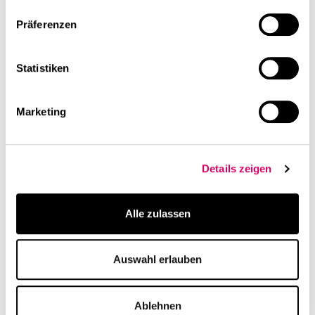
uns, dass damit nun auch mietpreisgebundene
Präferenzen
Wohneinheiten für das Azubiwerk realisiert werden
können.
Statistiken
Marketing
linkedin
Diese Seite teilen
Weiterführende Inhalte
Details zeigen
Alle zulassen
Auswahl erlauben
Ablehnen