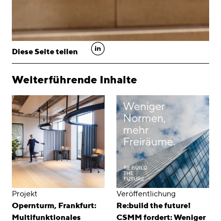
linkedin
Diese Seite teilen
Weiterführende Inhalte
Projekt
Veröffentlichung
Opernturm, Frankfurt:
Re:build the future!
Multifunktionales
CSMM fordert: Weniger