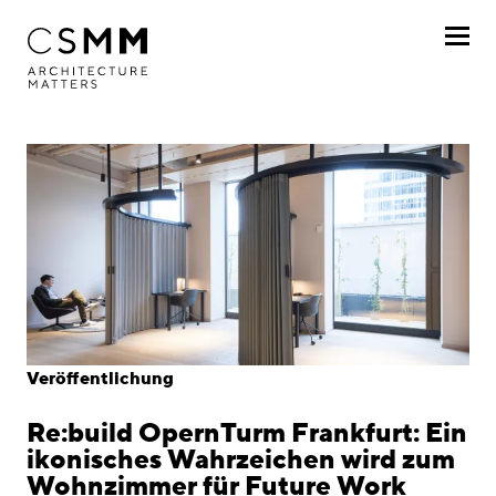
Direkt zum Inhalt
Profil
Leistungen
Projekte
Journal
Awards
Veröffentlichung
Karriere
Re:build OpernTurm Frankfurt: Ein
Standorte
ikonisches Wahrzeichen wird zum
Wohnzimmer für Future Work