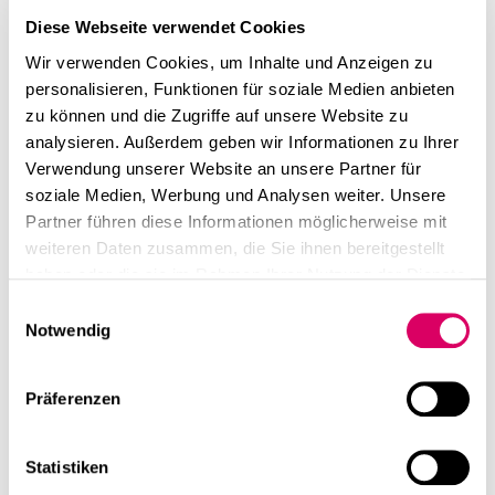
Begegnungsräume erhöht werden.
Diese Webseite verwendet Cookies
These 4: Förderung des Wohlbefindens durch
smarte Raumkonzepte und optimierte Prozesse
Wir verwenden Cookies, um Inhalte und Anzeigen zu
Unternehmen müssen sich verstärkt mit innovativen
personalisieren, Funktionen für soziale Medien anbieten
Bürokonzepten und erlebnisorientierten Arbeitsformen
zu können und die Zugriffe auf unsere Website zu
befassen, um Anreize für eine Rückkehr der
analysieren. Außerdem geben wir Informationen zu Ihrer
Mitarbeitenden ins Büro zu schaffen. Das
Verwendung unserer Website an unsere Partner für
Verbundforschungsprojekt Office 21® des Fraunhofer
soziale Medien, Werbung und Analysen weiter. Unsere
IAO hat dies ebenfalls festgestellt. Es betont die
Partner führen diese Informationen möglicherweise mit
Bedeutung von Rückzugsräumen für fokussiertes
weiteren Daten zusammen, die Sie ihnen bereitgestellt
Arbeiten und hybriden Besprechungs- und
haben oder die sie im Rahmen Ihrer Nutzung der Dienste
Projekträumen. Darüber hinaus spielen offene
gesammelt haben.
Einwilligungsauswahl
Begegnungsorte eine wichtige Rolle als Anker für
Notwendig
soziales Zusammenkommen und Ideenaustausch. Laut
Experten sind spontane Interaktionen und
Präferenzen
Kollaborationen die Hauptgründe für die Präsenzarbeit
im Büro.
Conclusio von CSMM:
Statistiken
Ziel für eine Umnutzung ist immer die Entwicklung eines