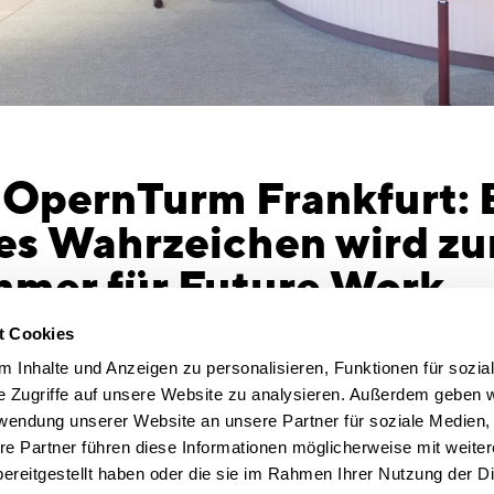
 OpernTurm Frankfurt: 
es Wahrzeichen wird z
mer für Future Work
These 3: N
nden und sie langfristig für ein
t Cookies
Im Jahr 202
 begeistern ist eine
 Inhalte und Anzeigen zu personalisieren, Funktionen für sozia
mit einer G
e Zugriffe auf unsere Website zu analysieren. Außerdem geben w
Büroflächen
g geworden. Das Beratungs-
rwendung unserer Website an unsere Partner für soziale Medien
Erhebungsz
rchitekturbüro CSMM erkennt
re Partner führen diese Informationen möglicherweise mit weite
flexiblen 
ereitgestellt haben oder die sie im Rahmen Ihrer Nutzung der D
Ende von B
rderung als Chance und