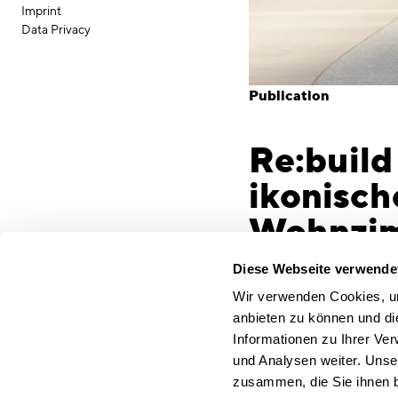
Imprint
Data Privacy
Publication
Re:build
ikonisch
Wohnzim
Fachkräfte zu fi
Diese Webseite verwende
Unternehmen zu
Wir verwenden Cookies, um
anbieten zu können und di
Herausforderun
Informationen zu Ihrer Ve
und (Innen-) A
und Analysen weiter. Unse
zusammen, die Sie ihnen b
diese Herausfo