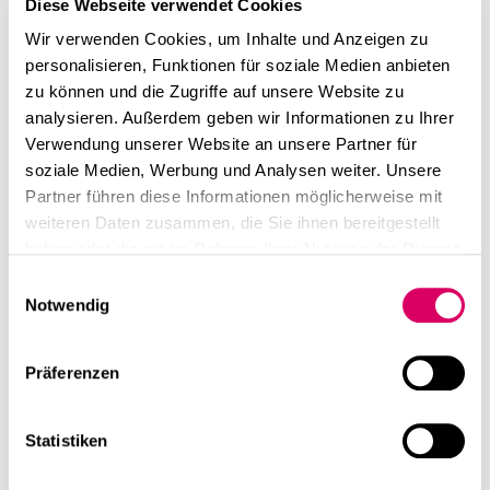
Sündenbock schlecht funktionierender Open Spaces zu
Diese Webseite verwendet Cookies
machen. „Wer heute von Ablenkung spricht, sollte einen
Wir verwenden Cookies, um Inhalte und Anzeigen zu
genauen Blick darauf werfen, wie sehr Apps und
personalisieren, Funktionen für soziale Medien anbieten
Gadgets den Konzentrationsfluss von Mitarbeitern
zu können und die Zugriffe auf unsere Website zu
stören. Der Kollege, der mal eben eine Frage hat, kommt
analysieren. Außerdem geben wir Informationen zu Ihrer
deutlich seltener vor als eine aufblinkende Nachricht auf
Verwendung unserer Website an unsere Partner für
dem Smartphone oder eine Mailvorschau auf dem
soziale Medien, Werbung und Analysen weiter. Unsere
Rechner.“
Partner führen diese Informationen möglicherweise mit
weiteren Daten zusammen, die Sie ihnen bereitgestellt
haben oder die sie im Rahmen Ihrer Nutzung der Dienste
gesammelt haben.
Einwilligungsauswahl
Notwendig
Präferenzen
Statistiken