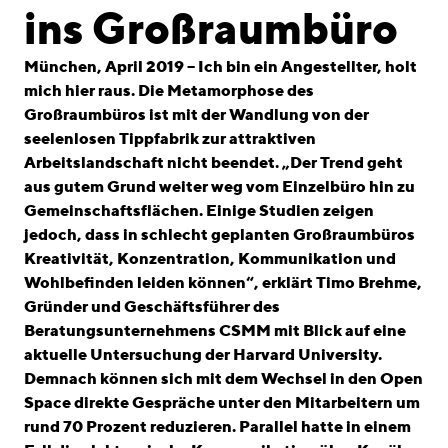
linkedin
instagram
ins Großraumbüro
Deutsch
München, April 2019 – Ich bin ein Angestellter, holt
English
mich hier raus. Die Metamorphose des
Großraumbüros ist mit der Wandlung von der
Impressum
seelenlosen Tippfabrik zur attraktiven
Datenschutz
Arbeitslandschaft nicht beendet. „Der Trend geht
aus gutem Grund weiter weg vom Einzelbüro hin zu
Gemeinschaftsflächen. Einige Studien zeigen
jedoch, dass in schlecht geplanten Großraumbüros
Kreativität, Konzentration, Kommunikation und
Wohlbefinden leiden können“, erklärt Timo Brehme,
Gründer und Geschäftsführer des
Beratungsunternehmens CSMM mit Blick auf eine
aktuelle Untersuchung der Harvard University.
Demnach können sich mit dem Wechsel in den Open
Space direkte Gespräche unter den Mitarbeitern um
rund 70 Prozent reduzieren. Parallel hatte in einem