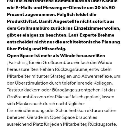
Fall die elektronische Kommunikation über Kanäle
wie E-Mails und Messenger-Dienste um 20 bis 50
Prozent zugenommen. Folglich leidet die
Produktivität. Damit Angestellte nicht sofort aus
dem Großraumbüro zurück ins Einzelzimmer wollen,
gibt es einiges zu beachten. Laut Experte Brehme
entscheidet nicht nur die architektonische Planung
über Erfolg und Misserfolg
.
Open Space ist mehr als Wände herausreißen
„Falsch ist, für ein Großraumbüro einfach die Wände
herauszureißen. Fehlen Rückzugsräume, entwickeln
Mitarbeiter mitunter Strategien und Abwehrreflexe, um
der Überstimulation durch telefonierende Kollegen,
Tastaturklackern oder Bürogänge zu entgehen. Ist das
Großraumbüro von der Pike auf falsch geplant, lassen
sich Mankos auch durch nachträgliche
Lärmeindämmung oder Schönheitskorrekturen selten
beheben. Gerade im Open Space braucht es
ausreichend Platz für jeden Mitarbeiter, Rückzugsorte,