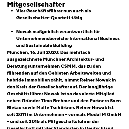
linkedin
instagram
Mitgesellschafter
Vier Geschäftsführer nun auch als
Deutsch
Gesellschafter-Quartett tätig
English
Nowak maßgeblich verantwortlich für
Impressum
Unternehmensbereiche International Business
Datenschutz
und Sustainable Building
München, 16. Juli 2020: Das mehrfach
ausgezeichnete Münchner Architektur- und
Beratungsunternehmen CSMM, das zu den
führenden auf den Gebieten Arbeitswelten und
hybride Immobilien zählt, nimmt Reiner Nowak in
den Kreis der Gesellschafter auf. Der langjährige
Geschäftsführer Nowak ist so das vierte Mitglied
neben Gründer Timo Brehme und den Partnern Sven
Bietau sowie Malte Tschörtner. Reiner Nowak ist
seit 2011 im Unternehmen – vormals Modal M GmbH
– und seit 2015 als Mitgeschäftsführer der
Gesellschaft mit vier Standorten in Deutschland