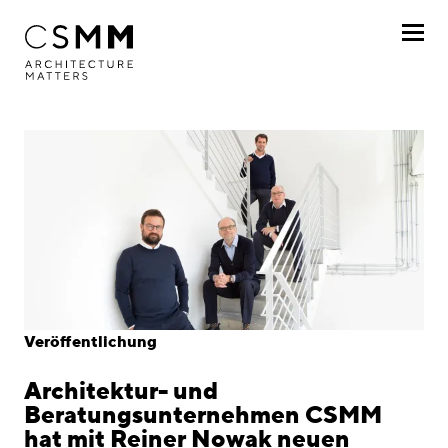
Direkt zum Inhalt
Profil
Leistungen
Projekte
Journal
Awards
Veröffentlichung
Karriere
Architektur- und
Standorte
Beratungsunternehmen CSMM
hat mit Reiner Nowak neuen