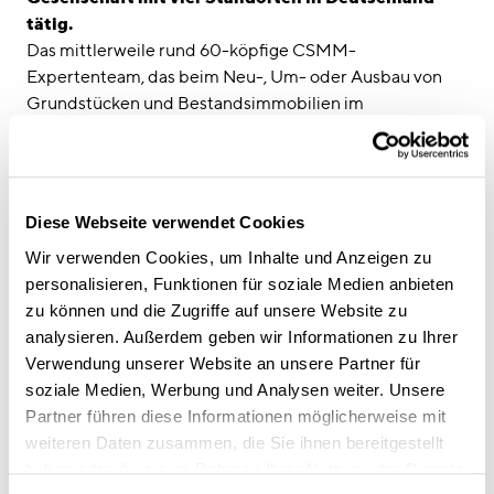
tätig.
Das mittlerweile rund 60-köpfige CSMM-
Expertenteam, das beim Neu-, Um- oder Ausbau von
Grundstücken und Bestandsimmobilien im
Gewerbebereich allumfassend begleitet und agiert,
stärkt mit der Beteiligung das Fundament für ein
weiteres strukturelles Wachstum.
Diese Webseite verwendet Cookies
Wir verwenden Cookies, um Inhalte und Anzeigen zu
„Die Entscheidung, Reiner Nowak in den Kreis der
personalisieren, Funktionen für soziale Medien anbieten
Gesellschafter zu holen, ist die strategische
zu können und die Zugriffe auf unsere Website zu
Schlussfolgerung, um optimal für die künftige
analysieren. Außerdem geben wir Informationen zu Ihrer
Entwicklung des Unternehmens gerüstet zu sein“,
Verwendung unserer Website an unsere Partner für
erklärt Timo Brehme, Gründer und geschäftsführender
soziale Medien, Werbung und Analysen weiter. Unsere
Gesellschafter der CSMM GmbH.
Partner führen diese Informationen möglicherweise mit
Reiner Nowak ist maßgeblich am Erfolg einer Vielzahl an
weiteren Daten zusammen, die Sie ihnen bereitgestellt
Großprojekten und internationalen Projekten beteiligt.
haben oder die sie im Rahmen Ihrer Nutzung der Dienste
Er treibt Themen wie „International Business" und