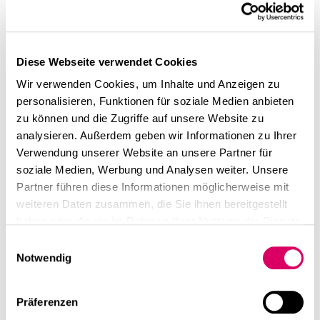
linkedin
instagram
Bürgerhospitals
Heute im architekturblatt erschienen "
Vom Klinikflur
Deutsch
zum Ort des Willkommens – Neugestaltung des
English
Bürgerhospitals Frankfurt durch CSMM"
Diese Webseite verwendet Cookies
"Weg von Klinikatmosphäre – hin zu einer
Impressum
Wir verwenden Cookies, um Inhalte und Anzeigen zu
nutzerzentrierten Gestaltung, die den Menschen in den
personalisieren, Funktionen für soziale Medien anbieten
Datenschutz
Mittelpunkt stellt: Die funktionalen Anforderungen –
zu können und die Zugriffe auf unsere Website zu
Abläufe, Hygiene, Barrierefreiheit – bleiben bestehen,
analysieren. Außerdem geben wir Informationen zu Ihrer
werden jedoch um die entscheidende Dimension
Verwendung unserer Website an unsere Partner für
ergänzt, den positiven Einfluss des Raumes auf die
soziale Medien, Werbung und Analysen weiter. Unsere
Genesung zu fördern. Empfangsbereich und Infocenter
Partner führen diese Informationen möglicherweise mit
vermitteln seit ihrer Umgestaltung durch das
weiteren Daten zusammen, die Sie ihnen bereitgestellt
Architektur – und Planungsbüro CSMM eine
haben oder die sie im Rahmen Ihrer Nutzung der Dienste
Atmosphäre der Geborgenheit. Der Planung ging eine
gesammelt haben.
Einwilligungsauswahl
Patient:innenbefragung voraus, um Funktionalität,
Notwendig
Bedarf und Atmosphäre bestmöglich einschätzen zu
können..."
Zum Artikel
Präferenzen