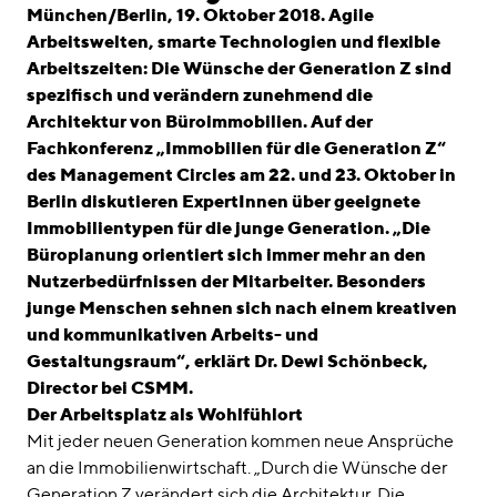
linkedin
instagram
München/Berlin, 19. Oktober 2018. Agile
Arbeitswelten, smarte Technologien und flexible
Deutsch
Arbeitszeiten: Die Wünsche der Generation Z sind
English
spezifisch und verändern zunehmend die
Architektur von Büroimmobilien. Auf der
Impressum
Fachkonferenz „Immobilien für die Generation Z“
Datenschutz
des Management Circles am 22. und 23. Oktober in
Berlin diskutieren ExpertInnen über geeignete
Immobilientypen für die junge Generation. „Die
Büroplanung orientiert sich immer mehr an den
Nutzerbedürfnissen der Mitarbeiter. Besonders
junge Menschen sehnen sich nach einem kreativen
und kommunikativen Arbeits- und
Gestaltungsraum“, erklärt Dr. Dewi Schönbeck,
Director bei CSMM.
Der Arbeitsplatz als Wohlfühlort
Mit jeder neuen Generation kommen neue Ansprüche
an die Immobilienwirtschaft. „Durch die Wünsche der
Generation Z verändert sich die Architektur. Die