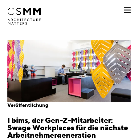
Direkt zum Inhalt
Profil
Leistungen
Projekte
Journal
Awards
Veröffentlichung
Karriere
I bims, der Gen-Z-Mitarbeiter:
Standorte
Swage Workplaces für die nächste
Arbeitnehmergeneration