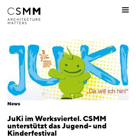
Direkt zum Inhalt
Profil
Leistungen
Projekte
Journal
Awards
News
Karriere
JuKi im Werksviertel. CSMM
Standorte
unterstützt das Jugend- und
Kinderfestival