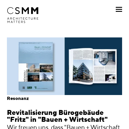
Direkt zum Inhalt
Profil
Leistungen
Projekte
Journal
Awards
Resonanz
Karriere
Revitalisierung Bürogebäude
Standorte
"Fritz" in "Bauen + Wirtschaft"
Wir freuen uns, dass "
Bauen + Wirtschaft