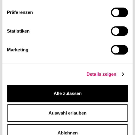
Präferenzen
Statistiken
Marketing
Resonanz
Resonanz
Bauwelt 26.2023 – Viele
Baunetz ID: CSMM
Details zeigen
Versäumnisse werden
Office Düsseldorf
gerade spürbar
Alle zulassen
Auswahl erlauben
Ablehnen