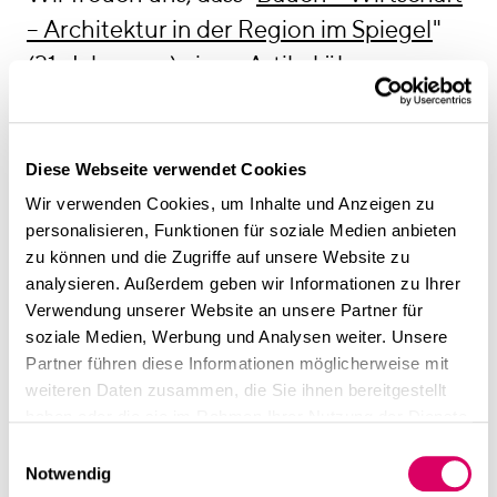
linkedin
instagram
– Architektur in der Region im Spiegel
"
Deutsch
(31. Jahrgang) einen Artikel über unser
English
Revitalisierungsprojekt "Fritz"
Impressum
veröffentlicht hat.
Datenschutz
Diese Webseite verwendet Cookies
Auzug aus dem Artikel:
Wir verwenden Cookies, um Inhalte und Anzeigen zu
"Es lohnt sich, alter Bausubstanz ein zweites Leben zu
personalisieren, Funktionen für soziale Medien anbieten
schenken. Das beweist das Münchner Planungs- und
zu können und die Zugriffe auf unsere Website zu
Beratungsunternehmen CSMM GmbH einmal mehr mit
analysieren. Außerdem geben wir Informationen zu Ihrer
der Fertigstellung der unter dem Namen "Fritz"
Verwendung unserer Website an unsere Partner für
bekannten und 1973 erbauten Gewerbeimmobilie in der
soziale Medien, Werbung und Analysen weiter. Unsere
Münchner Innenstadt. (…)"
Partner führen diese Informationen möglicherweise mit
linkedin
weiteren Daten zusammen, die Sie ihnen bereitgestellt
Diese Seite teilen
haben oder die sie im Rahmen Ihrer Nutzung der Dienste
gesammelt haben.
Einwilligungsauswahl
Weiterführende Inhalte
Notwendig