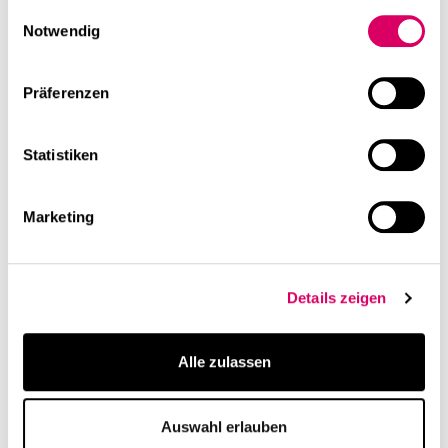
gesammelt haben.
Einwilligungsauswahl
linkedin
Notwendig
Diese Seite teilen
Weiterführende Inhalte
Präferenzen
Statistiken
Marketing
Details zeigen
Projekt
Veröffentlichung
CSMM Düsseldorf:
Neues Büro am Standort
Alle zulassen
Raumkonzept für neuen
Düsseldorf
Standort
Auswahl erlauben