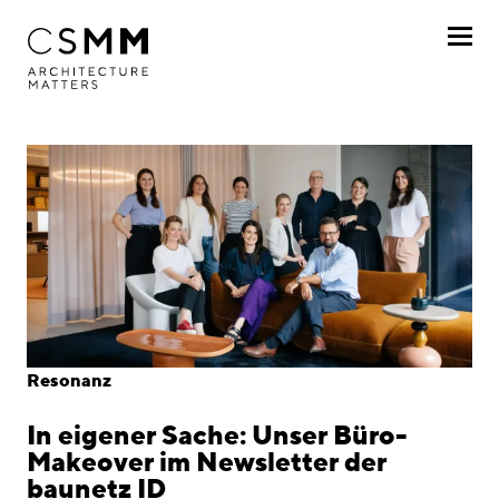
Direkt zum Inhalt
Profil
Leistungen
Projekte
Journal
Awards
Resonanz
Karriere
In eigener Sache: Unser Büro-
Standorte
Makeover im Newsletter der
baunetz ID