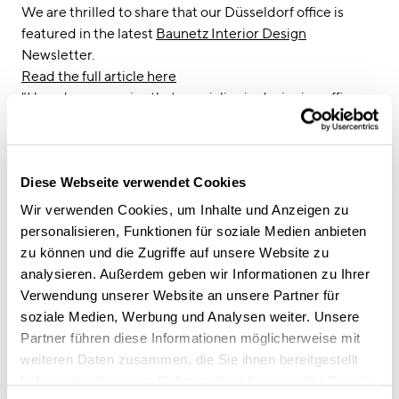
linkedin
instagram
We are thrilled to share that our Düsseldorf office is
featured in the latest
Baunetz Interior Design
Deutsch
Newsletter.
English
Read the full article here
"How do companies that specialise in designing offices
Impressum
for others create their own work environments? CSMM,
Datenschutz
a specialist for visionary interior concepts, pursues its
mission to create well thought out and beautiful office
Diese Webseite verwendet Cookies
spaces with unwavering dedication. 'Architecture
influences everything: identification, well-being,
Wir verwenden Cookies, um Inhalte und Anzeigen zu
motivation, workflows, and processes,' the architects
personalisieren, Funktionen für soziale Medien anbieten
believe. This naturally extends to their own spaces. As
zu können und die Zugriffe auf unsere Website zu
work dynamics and patterns have evolved in recent
analysieren. Außerdem geben wir Informationen zu Ihrer
years, CSMM's workspace in Düsseldorf's harbor area
Verwendung unserer Website an unsere Partner für
was promptly reimagined – and with the addition of
soziale Medien, Werbung und Analysen weiter. Unsere
Object Carpet's inviting rugs, it has become a strong
Partner führen diese Informationen möglicherweise mit
business card. (...)"
weiteren Daten zusammen, die Sie ihnen bereitgestellt
Text by Tanja Pabelick, 05.10.2023
haben oder die sie im Rahmen Ihrer Nutzung der Dienste