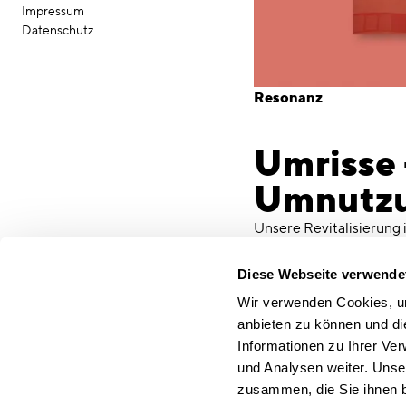
Impressum
Datenschutz
Resonanz
Umrisse -
Umnutzun
Unsere Revitalisierung 
veröffentlicht worden. A
wie wir die Bausubstan
Diese Webseite verwende
vis des Siegestores erh
Wir verwenden Cookies, um
transferieren. Vielen D
anbieten zu können und di
Veröffentlichung, das fr
Informationen zu Ihrer Ve
und Analysen weiter. Unse
Nachhaltige Revitali
zusammen, die Sie ihnen b
"Erhalt statt Abriss.
Sta