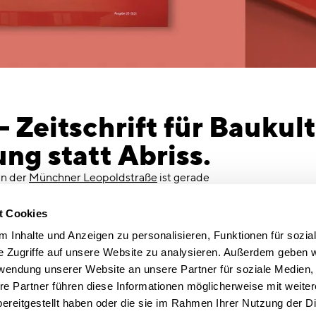
 Zeitschrift für Baukult
g statt Abriss.
in der
Münchner Leopoldstraße
ist gerade
uf sechs Seiten zeigt die Zeitschrift
Umrisse
,
z des Bestandsgebäudes in bester Lage vis-a-
t Cookies
alten und in zeitgemäße Architektur
 Inhalte und Anzeigen zu personalisieren, Funktionen für sozia
ank an die Redaktion für die schöne
e Zugriffe auf unsere Website zu analysieren. Außerdem geben w
eut uns sehr!
rwendung unserer Website an unsere Partner für soziale Medien
re Partner führen diese Informationen möglicherweise mit weite
sierung an prominenter Adresse
ereitgestellt haben oder die sie im Rahmen Ihrer Nutzung der D
tt den sanierungsbedürftigen und von der