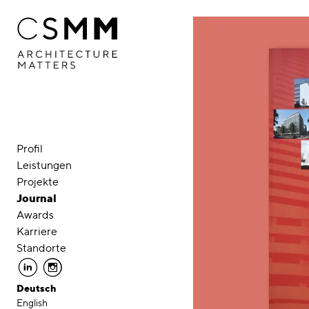
Direkt zum Inhalt
Profil
Leistungen
Projekte
Journal
Awards
Karriere
Standorte
linkedin
instagram
Deutsch
English