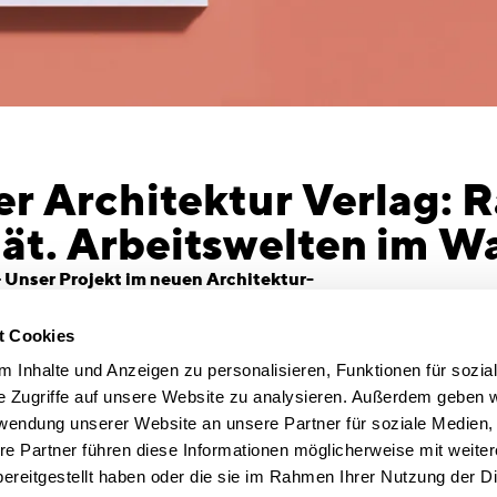
r Architektur Verlag: 
tät. Arbeitswelten im W
– Unser Projekt im neuen Architektur-
, Co-Working-Space, Atelier oder
t Cookies
Welt der Arbeit wandelt sich rasant. Architektur
 Inhalte und Anzeigen zu personalisieren, Funktionen für sozia
xiblen Konzepten, die Kreativität fördern,
e Zugriffe auf unsere Website zu analysieren. Außerdem geben w
htbar machen und Orte für Austausch und
rwendung unserer Website an unsere Partner für soziale Medien
schaffen. Dabei spielen nachhaltige
re Partner führen diese Informationen möglicherweise mit weite
e Gestaltung eine zentrale Rolle.
ereitgestellt haben oder die sie im Rahmen Ihrer Nutzung der D
m
»Raum für Kreativität. Arbeitswelten im