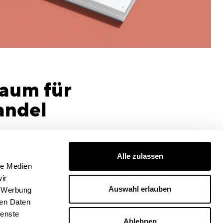
Raum für
andel
Alle zulassen
le Medien
ir
Auswahl erlauben
, Werbung
ren Daten
ienste
Ablehnen