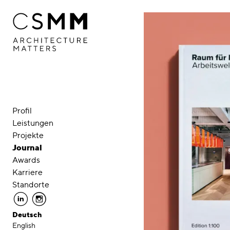
Direkt zum Inhalt
Profil
Leistungen
Projekte
Journal
Awards
Karriere
Standorte
linkedin
instagram
Deutsch
English