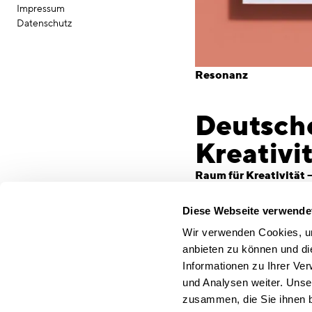
Impressum
Datenschutz
Resonanz
Deutsche
Kreativi
Raum für Kreativität 
Kompendium
Ob Unternehmen, Labor
Diese Webseite verwende
Produktionshalle – die 
Wir verwenden Cookies, um
antwortet darauf mit fle
anbieten zu können und di
Unternehmenswerte sic
Informationen zu Ihrer Ve
Rückzug gleichermaßen 
und Analysen weiter. Unse
Materialien und biophil
zusammen, die Sie ihnen b
Das neue Kompendiu